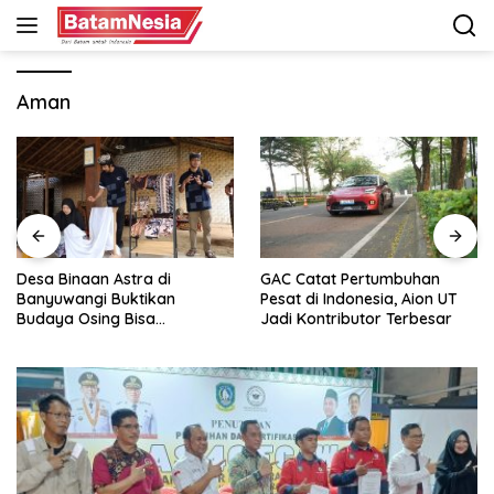
Langsung
ke
konten
Aman
Desa Binaan Astra di
GAC Catat Pertumbuhan
Banyuwangi Buktikan
Pesat di Indonesia, Aion UT
Budaya Osing Bisa
Jadi Kontributor Terbesar
Tingkatkan Kesejahteraan
Warga