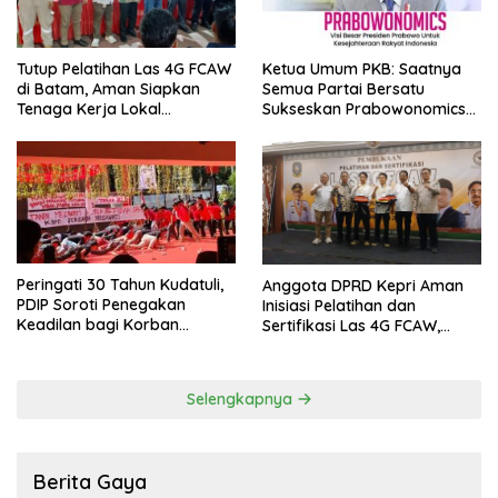
Ketua Umum PKB: Saatnya
Tutup Pelatihan Las 4G FCAW
Semua Partai Bersatu
di Batam, Aman Siapkan
Sukseskan Prabowonomics
Tenaga Kerja Lokal
Lewat Revisi 108 UU
Kompeten
Peringati 30 Tahun Kudatuli,
Anggota DPRD Kepri Aman
PDIP Soroti Penegakan
Inisiasi Pelatihan dan
Keadilan bagi Korban
Sertifikasi Las 4G FCAW,
Tragedi 27 Juli
Permudah SDM Batam Dapat
Kerja
Selengkapnya
Berita Gaya