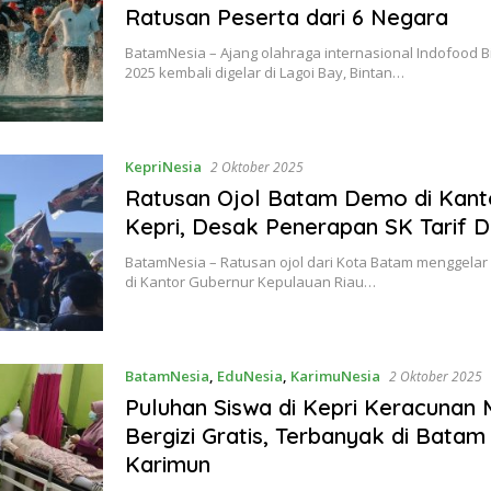
Ratusan Peserta dari 6 Negara
BatamNesia – Ajang olahraga internasional Indofood Bi
2025 kembali digelar di Lagoi Bay, Bintan…
KepriNesia
2 Oktober 2025
Ratusan Ojol Batam Demo di Kant
Kepri, Desak Penerapan SK Tarif 
BatamNesia – Ratusan ojol dari Kota Batam menggelar
di Kantor Gubernur Kepulauan Riau…
BatamNesia
,
EduNesia
,
KarimuNesia
2 Oktober 2025
Puluhan Siswa di Kepri Keracunan
Bergizi Gratis, Terbanyak di Batam
Karimun