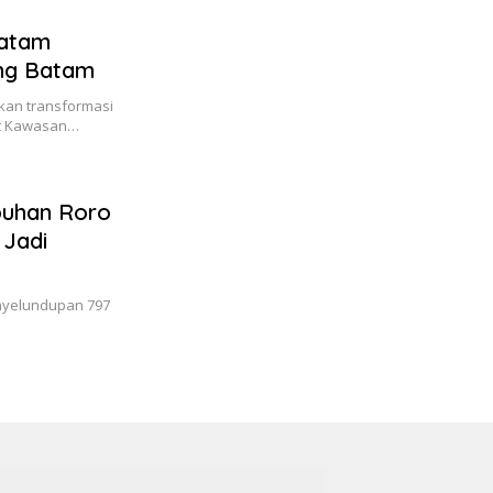
Batam
ing Batam
kan transformasi
at Kawasan…
buhan Roro
 Jadi
nyelundupan 797