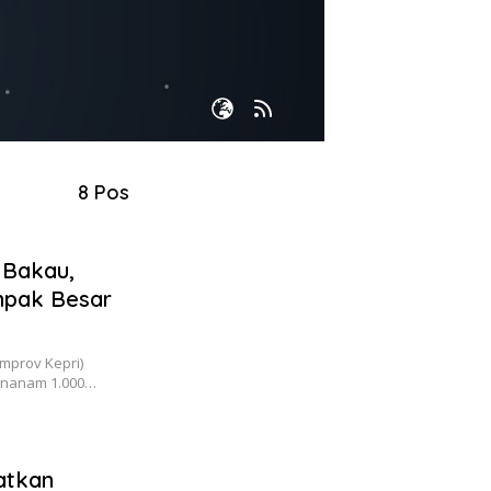
8 Pos
 Bakau,
mpak Besar
mprov Kepri)
enanam 1.000…
batkan