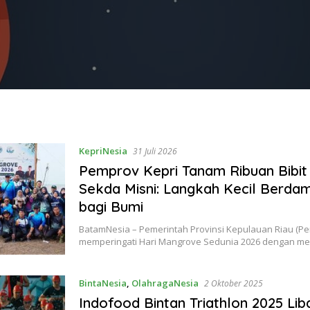
KepriNesia
31 Juli 2026
Pemprov Kepri Tanam Ribuan Bibit
Sekda Misni: Langkah Kecil Berda
bagi Bumi
BatamNesia – Pemerintah Provinsi Kepulauan Riau (Pe
memperingati Hari Mangrove Sedunia 2026 dengan m
BintaNesia
,
OlahragaNesia
2 Oktober 2025
Indofood Bintan Triathlon 2025 Li