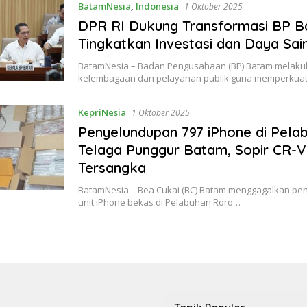
BatamNesia
,
Indonesia
1 Oktober 2025
DPR RI Dukung Transformasi BP 
Tingkatkan Investasi dan Daya Sa
BatamNesia – Badan Pengusahaan (BP) Batam melaku
kelembagaan dan pelayanan publik guna memperku
KepriNesia
1 Oktober 2025
Penyelundupan 797 iPhone di Pela
Telaga Punggur Batam, Sopir CR-V
Tersangka
BatamNesia – Bea Cukai (BC) Batam menggagalkan pe
unit iPhone bekas di Pelabuhan Roro…