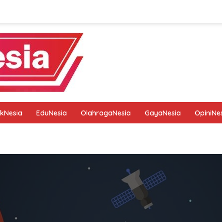
tikNesia
EduNesia
OlahragaNesia
GayaNesia
OpiniNe
tik
Pedoman Media Siber
Privacy Policy
Redaksi