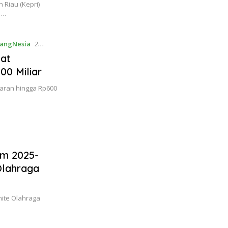
 Riau (Kepri)
i…
nangNesia
2
yat
0 Miliar
aran hingga Rp600
am 2025-
Olahraga
mite Olahraga