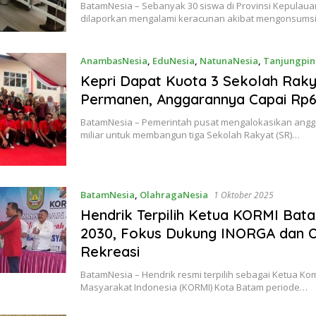
BatamNesia – Sebanyak 30 siswa di Provinsi Kepulauan
dilaporkan mengalami keracunan akibat mengonsums
AnambasNesia
,
EduNesia
,
NatunaNesia
,
Tanjungpi
Oktober 2025
Kepri Dapat Kuota 3 Sekolah Rak
Permanen, Anggarannya Capai Rp60
BatamNesia – Pemerintah pusat mengalokasikan angg
miliar untuk membangun tiga Sekolah Rakyat (SR)…
BatamNesia
,
OlahragaNesia
1 Oktober 2025
Hendrik Terpilih Ketua KORMI Bat
2030, Fokus Dukung INORGA dan 
Rekreasi
BatamNesia – Hendrik resmi terpilih sebagai Ketua Ko
Masyarakat Indonesia (KORMI) Kota Batam periode…