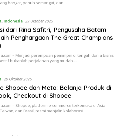
ang hangat, penuh semangat, dan…
a
,
Indonesia
29 Oktober 2025
asi dari Rina Safitri, Pengusaha Batam
aih Penghargaan The Great Champions
a
a.com – Menjadi perempuan pemimpin di tengah dunia bisnis
etitif bukanlah perjalanan yang mudah….
a
29 Oktober 2025
ate Shopee dan Meta: Belanja Produk di
ok, Checkout di Shopee
a.com – Shopee, platform e-commerce terkemuka di Asia
Taiwan, dan Brasil, resmi menjalin kolaborasi…