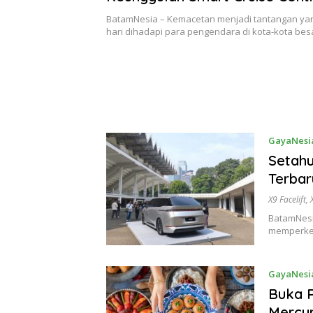
Hyundai STARGAZER Cartenz
BatamNesia – Kemacetan menjadi tantangan yan
hari dihadapi para pengendara di kota-kota bes
GayaNesi
Setahu
Terbar
X9 Facelift
,
BatamNesia
memperken
GayaNesi
Buka 
Mercu