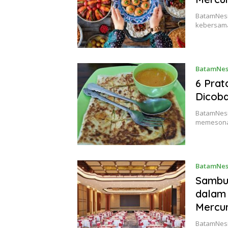
BatamNesia
kebersama
BatamNes
6 Prat
Dicoba
BatamNesi
memesona,
BatamNes
Sambu
dalam 
Mercu
BatamNesi