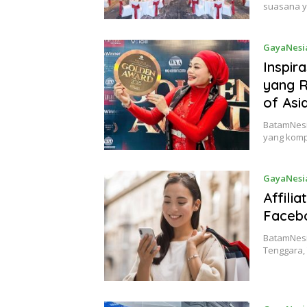
suasana y
GayaNesi
Inspir
yang R
of Asi
BatamNesi
yang komp
GayaNesi
Affili
Facebo
BatamNesi
Tenggara, 