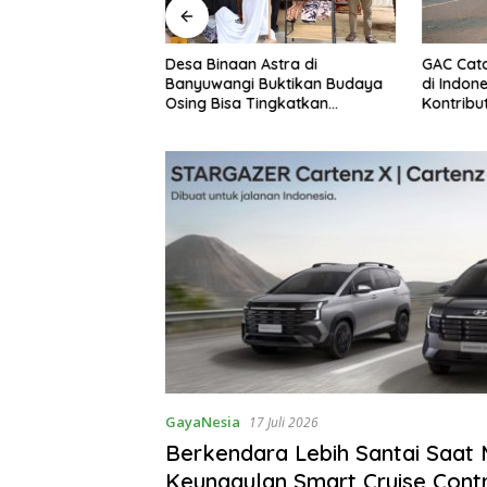
Lebih Santai Saat
Desa Binaan Astra di
GAC Cat
Keunggulan Smart
Banyuwangi Buktikan Budaya
di Indone
ol Hyundai
Osing Bisa Tingkatkan
Kontribu
Cartenz
Kesejahteraan Warga
GayaNesia
17 Juli 2026
Berkendara Lebih Santai Saat M
Keunggulan Smart Cruise Cont