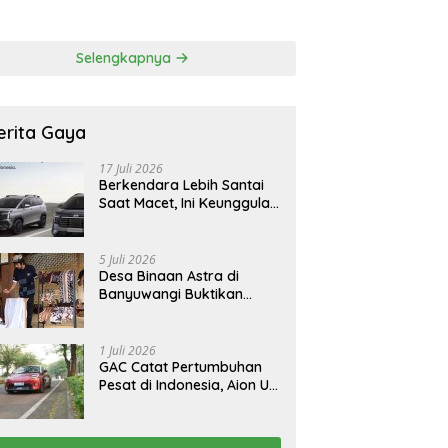
 Korban Tragedi
FCAW, Permudah SDM
li
Batam Dapat Kerja
Selengkapnya
erita Gaya
17 Juli 2026
Berkendara Lebih Santai
Saat Macet, Ini Keunggulan
Smart Cruise Control
Hyundai STARGAZER
Cartenz
5 Juli 2026
Desa Binaan Astra di
Banyuwangi Buktikan
Budaya Osing Bisa
Tingkatkan Kesejahteraan
Warga
1 Juli 2026
GAC Catat Pertumbuhan
Pesat di Indonesia, Aion UT
Jadi Kontributor Terbesar