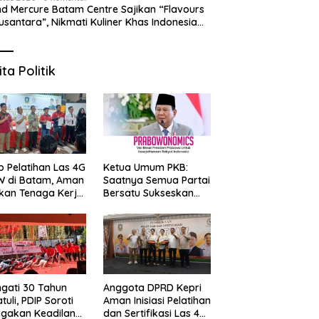
d Mercure Batam Centre Sajikan “Flavours
usantara”, Nikmati Kuliner Khas Indonesia
njang Agustus
 Puasa di Ruang Rasa
6 Prata Legendaris di Batam
S
dan Grand Mercure
yang Wajib Dicoba,
2
m Centre Berhadiah Emas
Kelezatannya Tak Terlupakan!
“
ita Politik
G
p Pelatihan Las 4G
Ketua Umum PKB:
W di Batam, Aman
Saatnya Semua Partai
kan Tenaga Kerja
Bersatu Sukseskan
al Kompeten
Prabowonomics
Lewat Revisi 108 UU
ngati 30 Tahun
Anggota DPRD Kepri
tuli, PDIP Soroti
Aman Inisiasi Pelatihan
gakan Keadilan
dan Sertifikasi Las 4G