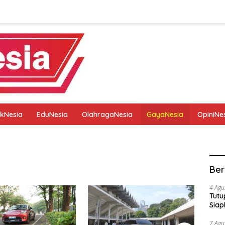
tikNesia
EduNesia
OlahragaNesia
GayaNesia
OpiniNe
tik
Pedoman Media Siber
Privacy Policy
Redaksi
Ber
4 Agu
Tutu
Siap
7 Agu