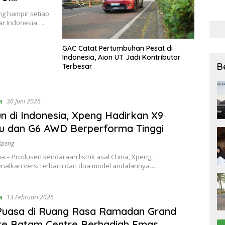
bagi
g hampir setiap
27 Ju
ar Indonesia….
GAC Catat Pertumbuhan Pesat di
Indonesia, Aion UT Jadi Kontributor
B
Terbesar
a
30 Juni 2026
n di Indonesia, Xpeng Hadirkan X9
u dan G6 AWD Berperforma Tinggi
Xpeng
 – Produsen kendaraan listrik asal China, Xpeng,
alkan versi terbaru dari dua model andalannya…
a
13 Februari 2026
Puasa di Ruang Rasa Ramadan Grand
re Batam Centre Berhadiah Emas