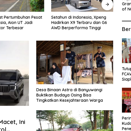
Gran
of N
Sepa
Setahun di Indonesia, Xpeng
Buka
at Pertumbuhan Pesat
Hadirkan X9 Terbaru dan G6
Rama
sia, Aion UT Jadi
AWD Berperforma Tinggi
Bata
tor Terbesar
Ber
Tutu
FCA
Siap
Lok
Desa Binaan Astra di Banyuwangi
Buktikan Budaya Osing Bisa
Tingkatkan Kesejahteraan Warga
Peri
acet, Ini
Kuda
rol
Pene