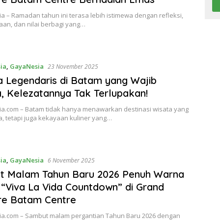
 – Ramadan tahun ini terasa lebih istimewa dengan refleksi,
an, dan nilai berbagi yang…
ia
,
GayaNesia
23 November 2025
a Legendaris di Batam yang Wajib
, Kelezatannya Tak Terlupakan!
a.com – Batam tidak hanya menawarkan destinasi wisata yang
 tetapi juga kekayaan kuliner yang…
ia
,
GayaNesia
6 November 2025
t Malam Tahun Baru 2026 Penuh Warna
“Viva La Vida Countdown” di Grand
re Batam Centre
a.com – Sambut malam pergantian Tahun Baru 2026 dengan