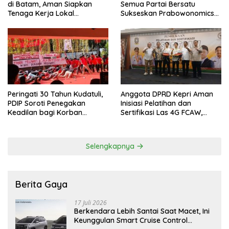
di Batam, Aman Siapkan
Semua Partai Bersatu
Tenaga Kerja Lokal
Sukseskan Prabowonomics
Kompeten
Lewat Revisi 108 UU
Peringati 30 Tahun Kudatuli,
Anggota DPRD Kepri Aman
PDIP Soroti Penegakan
Inisiasi Pelatihan dan
Keadilan bagi Korban
Sertifikasi Las 4G FCAW,
Tragedi 27 Juli
Permudah SDM Batam Dapat
Kerja
Selengkapnya
Berita Gaya
17 Juli 2026
Berkendara Lebih Santai Saat Macet, Ini
Keunggulan Smart Cruise Control