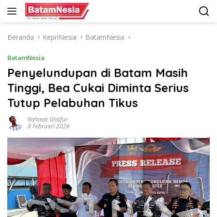
Langsung
ke
konten
Beranda
KepriNesia
BatamNesia
BatamNesia
Penyelundupan di Batam Masih
Tinggi, Bea Cukai Diminta Serius
Tutup Pelabuhan Tikus
Rahmat Ghafur
8 Februari 2026