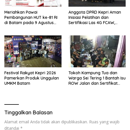
Meriahkan Pawai
Anggota DPRD Kepri Aman
Pembangunan HUT ke-81 RI
Inisiasi Pelatihan dan
di Batam pada 9 Agustus
Sertifikasi Las 4G FCAW,
2026
Permudah SDM Batam Dapat
Kerja
Festival Rakyat Kepri 2026
Tokoh Kampung Tua dan
Pamerkan Produk Unggulan
Warga Sei Tering 1 Bantah Isu
UMKM Batam
ROW Jalan dan Sertifikat
Lahan, Minta Media
Berimbang
Tinggalkan Balasan
Alamat email Anda tidak akan dipublikasikan.
Ruas yang wajib
ditandai
*