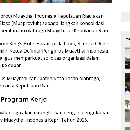
bagi
27 Ju
prov) Muaythai Indonesia Kepulauan Riau akan
iasa (Musprovlub) sebagai langkah konsolidasi
 pembinaan olahraga Muaythai di Kepulauan Riau.
B
om King’s Hotel Batam pada Rabu, 3 Juni 2026 ini
ih Ketua Definitif Pengprov Muaythai Indonesia
ligus memperkuat soliditas organisasi dalam
 ke depan.
rus Muaythai kabupaten/kota, insan olahraga,
ovinsi Kepulauan Riau.
n Program Kerja
provlub juga akan dirangkaikan dengan pengukuhan
 Muaythai Indonesia Kepri Tahun 2026.