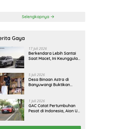
 Korban Tragedi
FCAW, Permudah SDM
li
Batam Dapat Kerja
Selengkapnya
erita Gaya
17 Juli 2026
Berkendara Lebih Santai
Saat Macet, Ini Keunggulan
Smart Cruise Control
Hyundai STARGAZER
Cartenz
5 Juli 2026
Desa Binaan Astra di
Banyuwangi Buktikan
Budaya Osing Bisa
Tingkatkan Kesejahteraan
Warga
1 Juli 2026
GAC Catat Pertumbuhan
Pesat di Indonesia, Aion UT
Jadi Kontributor Terbesar