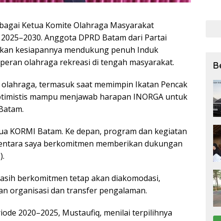
bagi
27 Ju
ebagai Ketua Komite Olahraga Masyarakat
 2025–2030. Anggota DPRD Batam dari Partai
akan kesiapannya mendukung penuh Induk
eran olahraga rekreasi di tengah masyarakat.
B
 olahraga, termasuk saat memimpin Ikatan Pencak
k optimistis mampu menjawab harapan INORGA untuk
Batam.
etua KORMI Batam. Ke depan, program dan kegiatan
mentara saya berkomitmen memberikan dukungan
).
asih berkomitmen tetap akan diakomodasi,
n organisasi dan transfer pengalaman.
ode 2020–2025, Mustaufiq, menilai terpilihnya