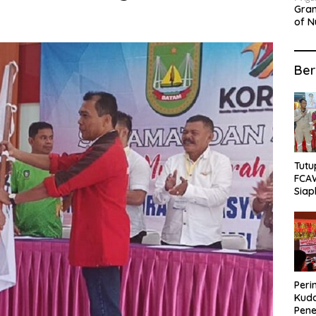
Gran
of N
Sepa
Ber
Tutu
FCA
Siap
Lok
Peri
Kuda
Pene