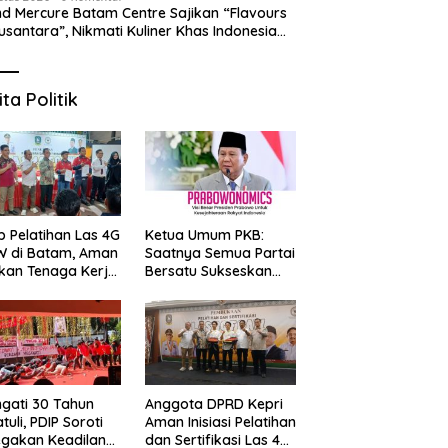
d Mercure Batam Centre Sajikan “Flavours
usantara”, Nikmati Kuliner Khas Indonesia
njang Agustus
ita Politik
p Pelatihan Las 4G
Ketua Umum PKB:
W di Batam, Aman
Saatnya Semua Partai
kan Tenaga Kerja
Bersatu Sukseskan
al Kompeten
Prabowonomics
Lewat Revisi 108 UU
ngati 30 Tahun
Anggota DPRD Kepri
tuli, PDIP Soroti
Aman Inisiasi Pelatihan
gakan Keadilan
dan Sertifikasi Las 4G