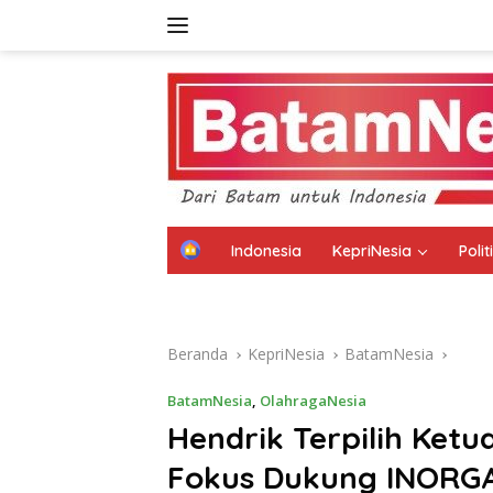
Langsung
ke
konten
H
Indonesia
KepriNesia
Poli
o
m
Disclaimer
Kebijakan Privasi
Kode E
e
Beranda
KepriNesia
BatamNesia
BatamNesia
,
OlahragaNesia
Hendrik Terpilih Ket
Fokus Dukung INORGA