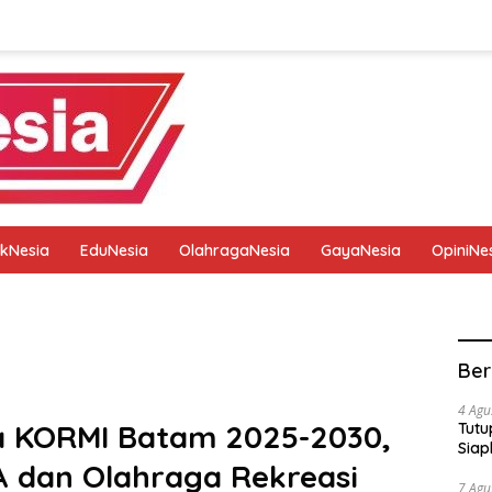
tikNesia
EduNesia
OlahragaNesia
GayaNesia
OpiniNe
tik
Pedoman Media Siber
Privacy Policy
Redaksi
Ber
4 Agu
ua KORMI Batam 2025-2030,
Tutu
Siap
 dan Olahraga Rekreasi
7 Agu