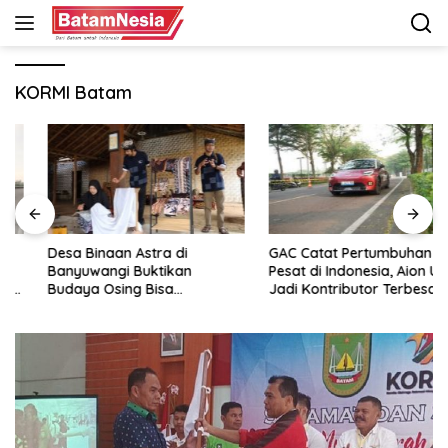
Langsung
ke
konten
KORMI Batam
Desa Binaan Astra di
GAC Catat Pertumbuhan
Banyuwangi Buktikan
Pesat di Indonesia, Aion UT
Budaya Osing Bisa
Jadi Kontributor Terbesar
Tingkatkan Kesejahteraan
Warga