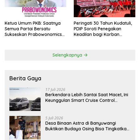
Ketua Umum PKB: Saatnya
Peringati 30 Tahun Kudatuli,
Semua Partai Bersatu
PDIP Soroti Penegakan
Sukseskan Prabowonomics
Keadilan bagi Korban
Lewat Revisi 108 UU
Tragedi 27 Juli
Selengkapnya
Berita Gaya
17 Juli 2026
Berkendara Lebih Santai Saat Macet, Ini
Keunggulan Smart Cruise Control
Hyundai STARGAZER Cartenz
5 Juli 2026
Desa Binaan Astra di Banyuwangi
Buktikan Budaya Osing Bisa Tingkatkan
Kesejahteraan Warga