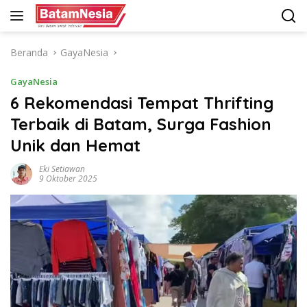
Langsung
ke
konten
Beranda
GayaNesia
GayaNesia
6 Rekomendasi Tempat Thrifting
Terbaik di Batam, Surga Fashion
Unik dan Hemat
Eki Setiawan
9 Oktober 2025