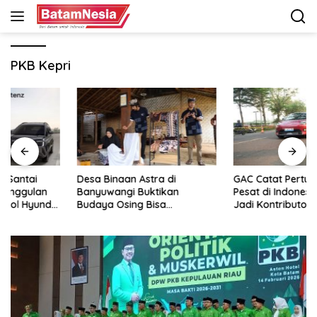
Langsung
ke
konten
PKB Kepri
Desa Binaan Astra di
GAC Catat Pertumbuhan
Banyuwangi Buktikan
Pesat di Indonesia, Aion UT
Budaya Osing Bisa
Jadi Kontributor Terbesar
Tingkatkan Kesejahteraan
Warga