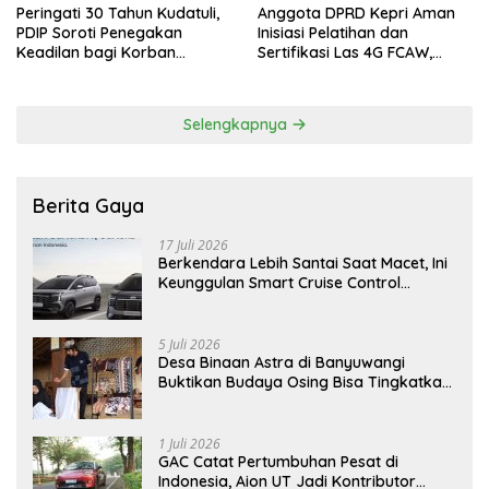
Peringati 30 Tahun Kudatuli,
Anggota DPRD Kepri Aman
PDIP Soroti Penegakan
Inisiasi Pelatihan dan
Keadilan bagi Korban
Sertifikasi Las 4G FCAW,
Tragedi 27 Juli
Permudah SDM Batam Dapat
Kerja
Selengkapnya
Berita Gaya
17 Juli 2026
Berkendara Lebih Santai Saat Macet, Ini
Keunggulan Smart Cruise Control
Hyundai STARGAZER Cartenz
5 Juli 2026
Desa Binaan Astra di Banyuwangi
Buktikan Budaya Osing Bisa Tingkatkan
Kesejahteraan Warga
1 Juli 2026
GAC Catat Pertumbuhan Pesat di
Indonesia, Aion UT Jadi Kontributor