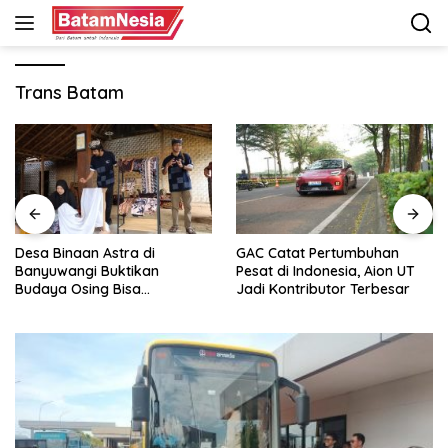
Langsung
ke
konten
Trans Batam
Desa Binaan Astra di
GAC Catat Pertumbuhan
Banyuwangi Buktikan
Pesat di Indonesia, Aion UT
Budaya Osing Bisa
Jadi Kontributor Terbesar
Tingkatkan Kesejahteraan
Warga