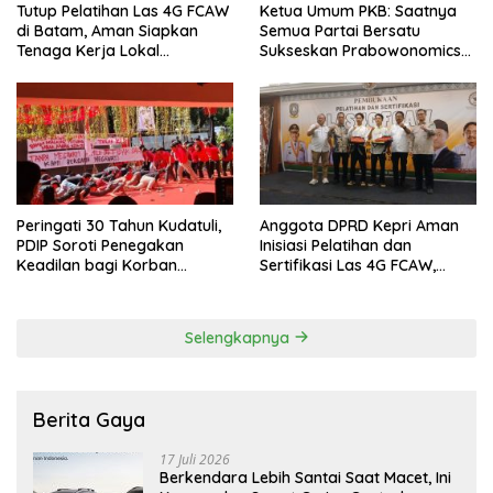
Tutup Pelatihan Las 4G FCAW
Ketua Umum PKB: Saatnya
di Batam, Aman Siapkan
Semua Partai Bersatu
Tenaga Kerja Lokal
Sukseskan Prabowonomics
Kompeten
Lewat Revisi 108 UU
Peringati 30 Tahun Kudatuli,
Anggota DPRD Kepri Aman
PDIP Soroti Penegakan
Inisiasi Pelatihan dan
Keadilan bagi Korban
Sertifikasi Las 4G FCAW,
Tragedi 27 Juli
Permudah SDM Batam Dapat
Kerja
Selengkapnya
Berita Gaya
17 Juli 2026
Berkendara Lebih Santai Saat Macet, Ini