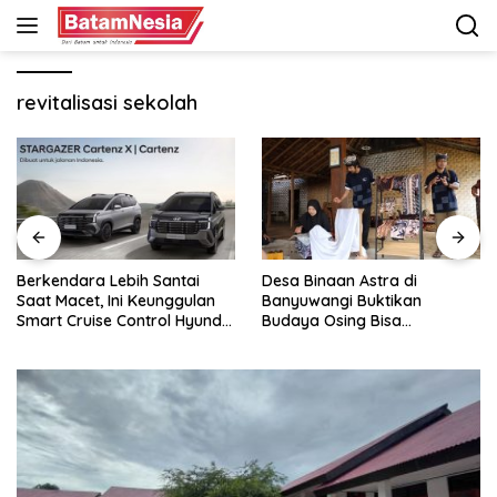
Langsung
ke
konten
revitalisasi sekolah
Desa Binaan Astra di
GAC Catat Pertumbuhan
Banyuwangi Buktikan
Pesat di Indonesia, Aion UT
Budaya Osing Bisa
Jadi Kontributor Terbesar
Tingkatkan Kesejahteraan
Warga