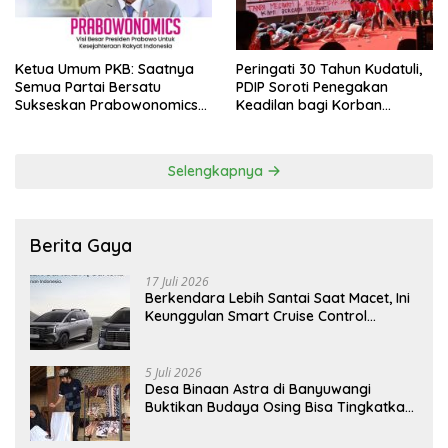
Ketua Umum PKB: Saatnya
Peringati 30 Tahun Kudatuli,
Semua Partai Bersatu
PDIP Soroti Penegakan
Sukseskan Prabowonomics
Keadilan bagi Korban
Lewat Revisi 108 UU
Tragedi 27 Juli
Selengkapnya
Berita Gaya
17 Juli 2026
Berkendara Lebih Santai Saat Macet, Ini
Keunggulan Smart Cruise Control
Hyundai STARGAZER Cartenz
5 Juli 2026
Desa Binaan Astra di Banyuwangi
Buktikan Budaya Osing Bisa Tingkatkan
Kesejahteraan Warga