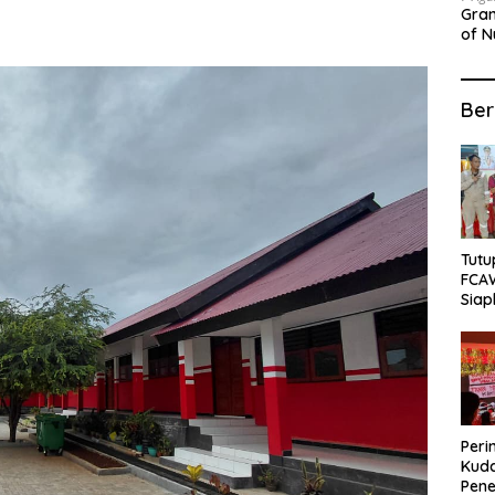
Gran
of N
Sepa
Ber
Tutu
FCA
Siap
Lok
Peri
Kuda
Pene