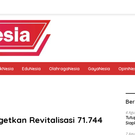
tikNesia
EduNesia
OlahragaNesia
GayaNesia
OpiniNe
tik
Pedoman Media Siber
Privacy Policy
Redaksi
Ber
4 Agu
tkan Revitalisasi 71.744
Tutu
Siap
7 Agu