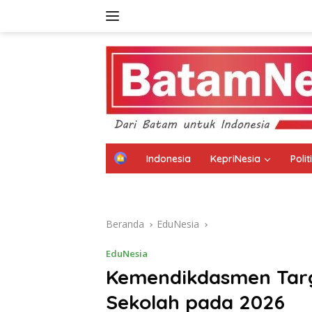
Langsung
ke
konten
H
Indonesia
KepriNesia
Poli
o
m
Disclaimer
Kebijakan Privasi
Kode E
e
Beranda
EduNesia
EduNesia
Kemendikdasmen Targe
Sekolah pada 2026