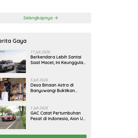
 Korban Tragedi
FCAW, Permudah SDM
li
Batam Dapat Kerja
Selengkapnya
erita Gaya
17 Juli 2026
Berkendara Lebih Santai
Saat Macet, Ini Keunggulan
Smart Cruise Control
Hyundai STARGAZER
Cartenz
5 Juli 2026
Desa Binaan Astra di
Banyuwangi Buktikan
Budaya Osing Bisa
Tingkatkan Kesejahteraan
Warga
1 Juli 2026
GAC Catat Pertumbuhan
Pesat di Indonesia, Aion UT
Jadi Kontributor Terbesar