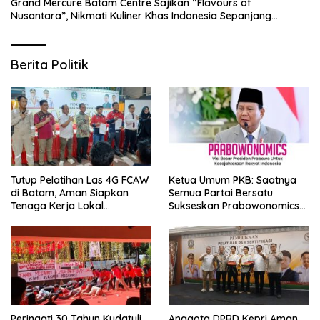
Grand Mercure Batam Centre Sajikan “Flavours of
Nusantara”, Nikmati Kuliner Khas Indonesia Sepanjang
Agustus
Berita Politik
Tutup Pelatihan Las 4G FCAW
Ketua Umum PKB: Saatnya
di Batam, Aman Siapkan
Semua Partai Bersatu
Tenaga Kerja Lokal
Sukseskan Prabowonomics
Kompeten
Lewat Revisi 108 UU
Peringati 30 Tahun Kudatuli,
Anggota DPRD Kepri Aman