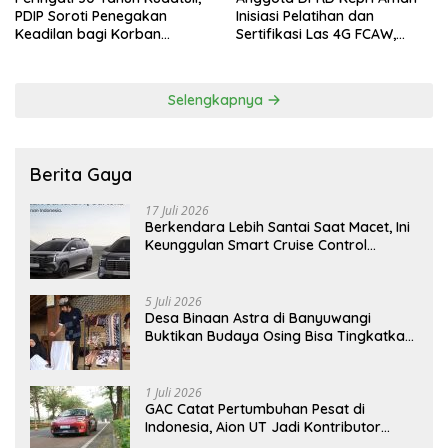
PDIP Soroti Penegakan
Inisiasi Pelatihan dan
Keadilan bagi Korban
Sertifikasi Las 4G FCAW,
Tragedi 27 Juli
Permudah SDM Batam Dapat
Kerja
Selengkapnya
Berita Gaya
17 Juli 2026
Berkendara Lebih Santai Saat Macet, Ini
Keunggulan Smart Cruise Control
Hyundai STARGAZER Cartenz
5 Juli 2026
Desa Binaan Astra di Banyuwangi
Buktikan Budaya Osing Bisa Tingkatkan
Kesejahteraan Warga
1 Juli 2026
GAC Catat Pertumbuhan Pesat di
Indonesia, Aion UT Jadi Kontributor
Terbesar