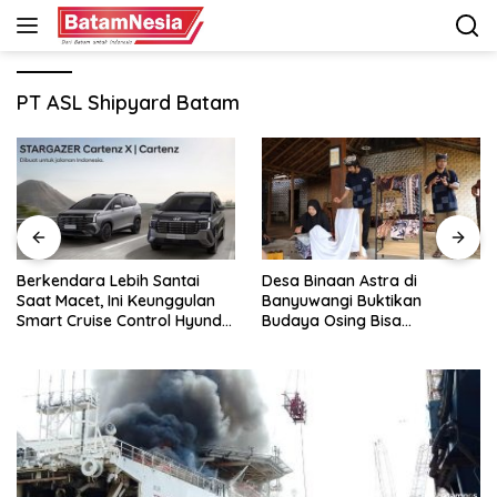
Langsung
ke
konten
PT ASL Shipyard Batam
Desa Binaan Astra di
GAC Catat Pertumbuhan
Banyuwangi Buktikan
Pesat di Indonesia, Aion UT
Budaya Osing Bisa
Jadi Kontributor Terbesar
Tingkatkan Kesejahteraan
Warga