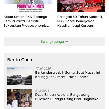
Ketua Umum PKB: Saatnya
Peringati 30 Tahun Kudatuli,
Semua Partai Bersatu
PDIP Soroti Penegakan
Sukseskan Prabowonomics
Keadilan bagi Korban
Lewat Revisi 108 UU
Tragedi 27 Juli
Selengkapnya
Berita Gaya
17 Juli 2026
Berkendara Lebih Santai Saat Macet, Ini
Keunggulan Smart Cruise Control
Hyundai STARGAZER Cartenz
5 Juli 2026
Desa Binaan Astra di Banyuwangi
Buktikan Budaya Osing Bisa Tingkatkan
Kesejahteraan Warga