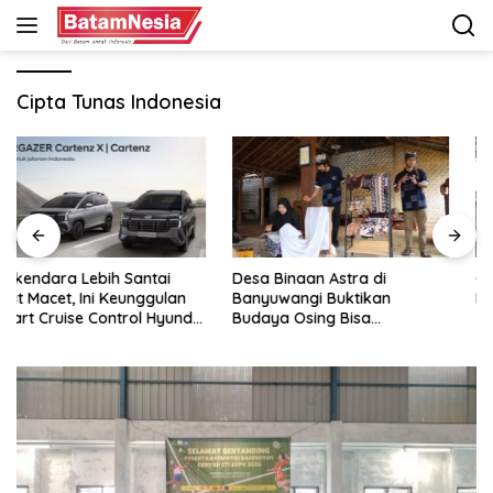
Langsung
ke
konten
Cipta Tunas Indonesia
Desa Binaan Astra di
GAC Catat Pertumbuhan
Banyuwangi Buktikan
Pesat di Indonesia, Aion UT
Budaya Osing Bisa
Jadi Kontributor Terbesar
Tingkatkan Kesejahteraan
Warga