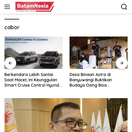
Langsung
ke
konten
cabor
Desa Binaan Astra di
GAC Catat Pertumbuhan
Banyuwangi Buktikan
Pesat di Indonesia, Aion UT
ai
Budaya Osing Bisa
Jadi Kontributor Terbesar
Tingkatkan Kesejahteraan
Warga