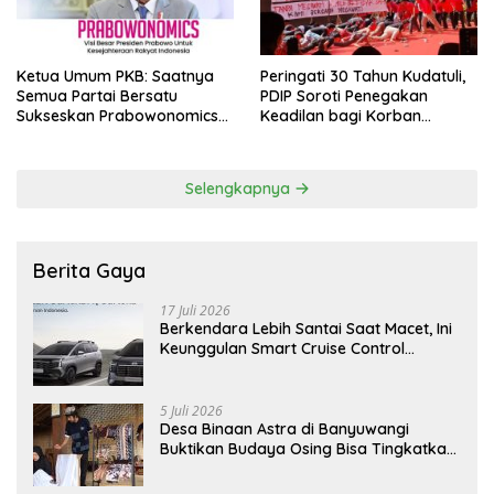
Ketua Umum PKB: Saatnya
Peringati 30 Tahun Kudatuli,
Semua Partai Bersatu
PDIP Soroti Penegakan
Sukseskan Prabowonomics
Keadilan bagi Korban
Lewat Revisi 108 UU
Tragedi 27 Juli
Selengkapnya
Berita Gaya
17 Juli 2026
Berkendara Lebih Santai Saat Macet, Ini
Keunggulan Smart Cruise Control
Hyundai STARGAZER Cartenz
5 Juli 2026
Desa Binaan Astra di Banyuwangi
Buktikan Budaya Osing Bisa Tingkatkan
Kesejahteraan Warga