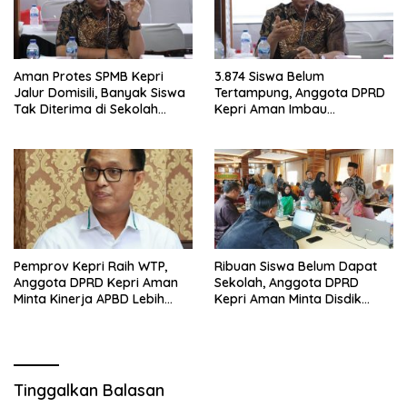
Aman Protes SPMB Kepri
3.874 Siswa Belum
Jalur Domisili, Banyak Siswa
Tertampung, Anggota DPRD
Tak Diterima di Sekolah
Kepri Aman Imbau
Terdekat
Manfaatkan SPMB Kepri
Tahap II
Pemprov Kepri Raih WTP,
Ribuan Siswa Belum Dapat
Anggota DPRD Kepri Aman
Sekolah, Anggota DPRD
Minta Kinerja APBD Lebih
Kepri Aman Minta Disdik
Berdampak bagi
Benahi SPMB
Masyarakat
Tinggalkan Balasan