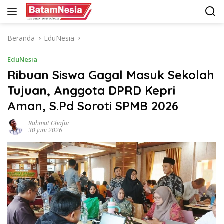
Langsung
ke
konten
Beranda
EduNesia
EduNesia
Ribuan Siswa Gagal Masuk Sekolah
Tujuan, Anggota DPRD Kepri
Aman, S.Pd Soroti SPMB 2026
Rahmat Ghafur
30 Juni 2026