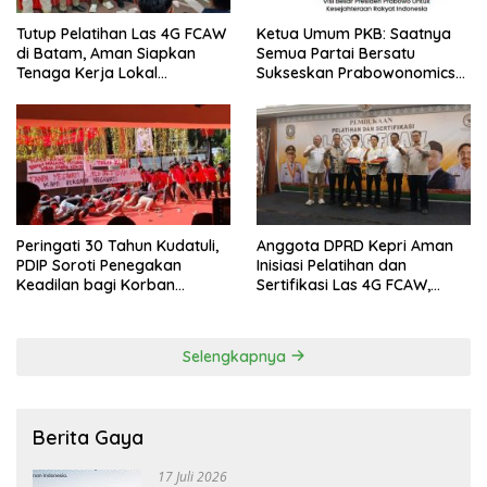
Tutup Pelatihan Las 4G FCAW
Ketua Umum PKB: Saatnya
di Batam, Aman Siapkan
Semua Partai Bersatu
Tenaga Kerja Lokal
Sukseskan Prabowonomics
Kompeten
Lewat Revisi 108 UU
Peringati 30 Tahun Kudatuli,
Anggota DPRD Kepri Aman
PDIP Soroti Penegakan
Inisiasi Pelatihan dan
Keadilan bagi Korban
Sertifikasi Las 4G FCAW,
Tragedi 27 Juli
Permudah SDM Batam Dapat
Kerja
Selengkapnya
Berita Gaya
17 Juli 2026