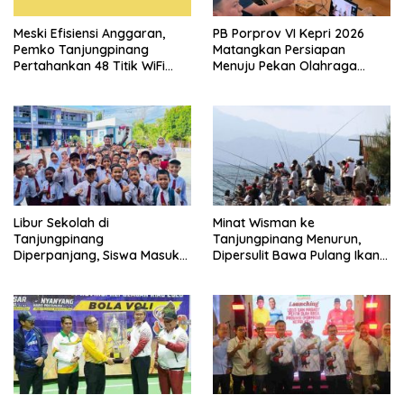
Meski Efisiensi Anggaran,
PB Porprov VI Kepri 2026
Pemko Tanjungpinang
Matangkan Persiapan
Pertahankan 48 Titik WiFi
Menuju Pekan Olahraga
Gratis
Provinsi di Tanjungpinang
Libur Sekolah di
Minat Wisman ke
Tanjungpinang
Tanjungpinang Menurun,
Diperpanjang, Siswa Masuk
Dipersulit Bawa Pulang Ikan
Kembali Mulai 20 Juli 2026
Pancingan