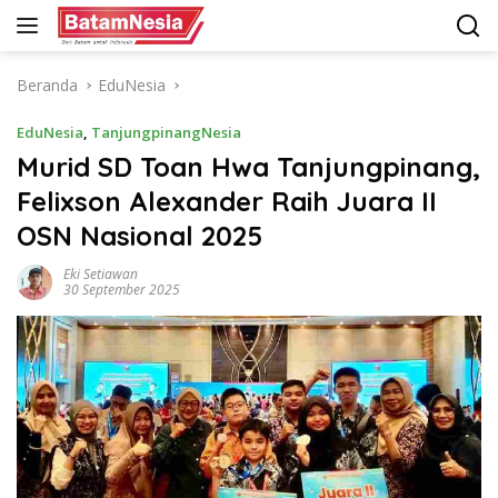
Langsung
ke
konten
Beranda
EduNesia
EduNesia
,
TanjungpinangNesia
Murid SD Toan Hwa Tanjungpinang,
Felixson Alexander Raih Juara II
OSN Nasional 2025
Eki Setiawan
30 September 2025