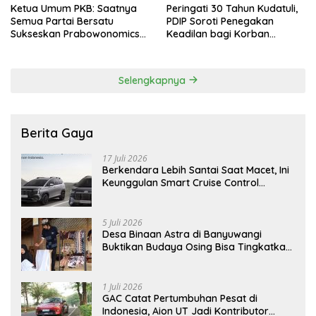
Ketua Umum PKB: Saatnya
Peringati 30 Tahun Kudatuli,
Semua Partai Bersatu
PDIP Soroti Penegakan
Sukseskan Prabowonomics
Keadilan bagi Korban
Lewat Revisi 108 UU
Tragedi 27 Juli
Selengkapnya
Berita Gaya
17 Juli 2026
Berkendara Lebih Santai Saat Macet, Ini
Keunggulan Smart Cruise Control
Hyundai STARGAZER Cartenz
5 Juli 2026
Desa Binaan Astra di Banyuwangi
Buktikan Budaya Osing Bisa Tingkatkan
Kesejahteraan Warga
1 Juli 2026
GAC Catat Pertumbuhan Pesat di
Indonesia, Aion UT Jadi Kontributor