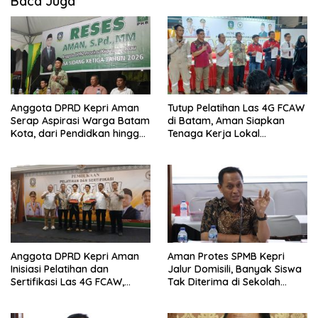
Baca Juga
Anggota DPRD Kepri Aman
Tutup Pelatihan Las 4G FCAW
Serap Aspirasi Warga Batam
di Batam, Aman Siapkan
Kota, dari Pendidkan hingga
Tenaga Kerja Lokal
Pelatihan Tenaga Kerja
Kompeten
Anggota DPRD Kepri Aman
Aman Protes SPMB Kepri
Inisiasi Pelatihan dan
Jalur Domisili, Banyak Siswa
Sertifikasi Las 4G FCAW,
Tak Diterima di Sekolah
Permudah SDM Batam Dapat
Terdekat
Kerja