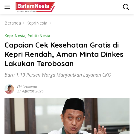
Langsung
ke
konten
Beranda
KepriNesia
KepriNesia
,
PolitikNesia
Capaian Cek Kesehatan Gratis di
Kepri Rendah, Aman Minta Dinkes
Lakukan Terobosan
Baru 1,19 Persen Warga Manfaatkan Layanan CKG
Eki Setiawan
27 Agustus 2025