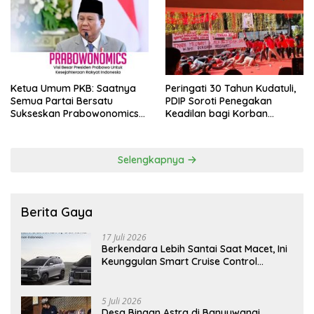
Ketua Umum PKB: Saatnya
Peringati 30 Tahun Kudatuli,
Semua Partai Bersatu
PDIP Soroti Penegakan
Sukseskan Prabowonomics
Keadilan bagi Korban
Lewat Revisi 108 UU
Tragedi 27 Juli
Selengkapnya
Berita Gaya
17 Juli 2026
Berkendara Lebih Santai Saat Macet, Ini
Keunggulan Smart Cruise Control
Hyundai STARGAZER Cartenz
5 Juli 2026
Desa Binaan Astra di Banyuwangi