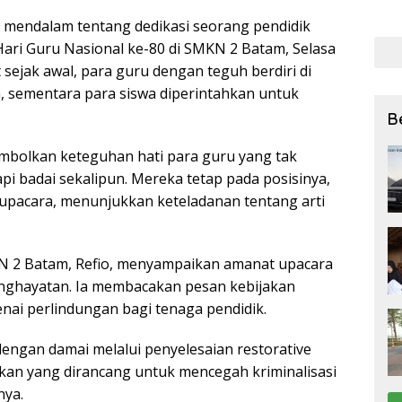
bagi
endalam tentang dedikasi seorang pendidik
27 Ju
ari Guru Nasional ke-80 di SMKN 2 Batam, Selasa
 sejak awal, para guru dengan teguh berdiri di
 sementara para siswa diperintahkan untuk
B
bolkan keteguhan hati para guru yang tak
i badai sekalipun. Mereka tetap pada posisinya,
upacara, menunjukkan keteladanan tentang arti
N 2 Batam, Refio, menyampaikan amanat upacara
nghayatan. Ia membacakan pesan kebijakan
nai perlindungan bagi tenaga pendidik.
dengan damai melalui penyelesaian restorative
jakan yang dirancang untuk mencegah kriminalisasi
nya.