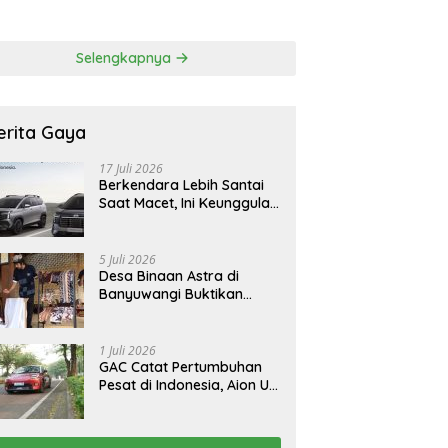
 Korban Tragedi
FCAW, Permudah SDM
li
Batam Dapat Kerja
Selengkapnya
erita Gaya
17 Juli 2026
Berkendara Lebih Santai
Saat Macet, Ini Keunggulan
Smart Cruise Control
Hyundai STARGAZER
Cartenz
5 Juli 2026
Desa Binaan Astra di
Banyuwangi Buktikan
Budaya Osing Bisa
Tingkatkan Kesejahteraan
Warga
1 Juli 2026
GAC Catat Pertumbuhan
Pesat di Indonesia, Aion UT
Jadi Kontributor Terbesar