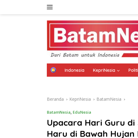
Langsung
ke
konten
H
Indonesia
KepriNesia
Poli
o
m
Disclaimer
Kebijakan Privasi
Kode E
e
Beranda
KepriNesia
BatamNesia
BatamNesia
,
EduNesia
Upacara Hari Guru d
Haru di Bawah Hujan