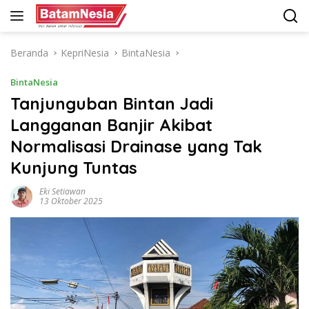
Langsung
ke
konten
Beranda
KepriNesia
BintaNesia
BintaNesia
Tanjunguban Bintan Jadi
Langganan Banjir Akibat
Normalisasi Drainase yang Tak
Kunjung Tuntas
Eki Setiawan
13 Oktober 2025