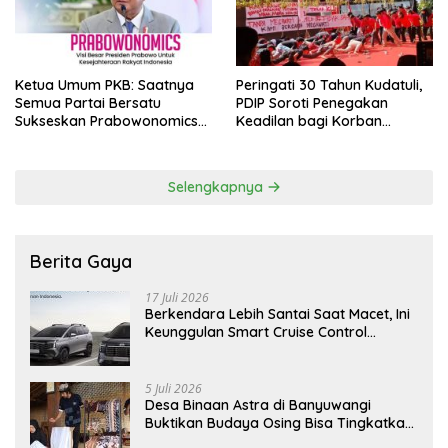
Ketua Umum PKB: Saatnya
Peringati 30 Tahun Kudatuli,
Semua Partai Bersatu
PDIP Soroti Penegakan
Sukseskan Prabowonomics
Keadilan bagi Korban
Lewat Revisi 108 UU
Tragedi 27 Juli
Selengkapnya
Berita Gaya
17 Juli 2026
Berkendara Lebih Santai Saat Macet, Ini
Keunggulan Smart Cruise Control
Hyundai STARGAZER Cartenz
5 Juli 2026
Desa Binaan Astra di Banyuwangi
Buktikan Budaya Osing Bisa Tingkatkan
Kesejahteraan Warga