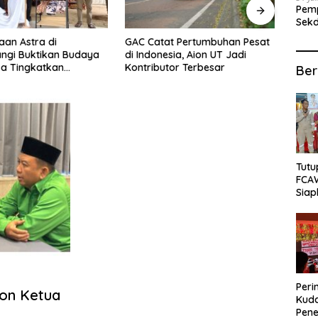
Pemp
Sekd
bagi
at Pertumbuhan Pesat
Setahun di Indonesia, Xpeng
Buka
sia, Aion UT Jadi
Hadirkan X9 Terbaru dan G6
Rama
tor Terbesar
AWD Berperforma Tinggi
Bata
Ber
Tutu
FCA
Siap
Lok
Peri
on Ketua
Kuda
Pene