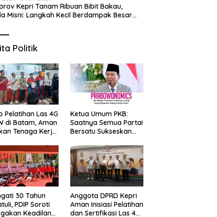
rov Kepri Tanam Ribuan Bibit Bakau,
a Misni: Langkah Kecil Berdampak Besar
 Bumi
 Puasa di Ruang Rasa
6 Prata Legendaris di Batam
S
dan Grand Mercure
yang Wajib Dicoba,
2
m Centre Berhadiah Emas
Kelezatannya Tak Terlupakan!
“
ita Politik
G
p Pelatihan Las 4G
Ketua Umum PKB:
W di Batam, Aman
Saatnya Semua Partai
kan Tenaga Kerja
Bersatu Sukseskan
al Kompeten
Prabowonomics
Lewat Revisi 108 UU
ngati 30 Tahun
Anggota DPRD Kepri
tuli, PDIP Soroti
Aman Inisiasi Pelatihan
gakan Keadilan
dan Sertifikasi Las 4G