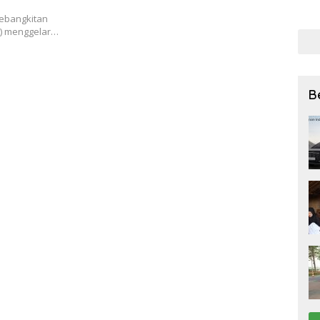
bagi
ebangkitan
27 Ju
i) menggelar…
B