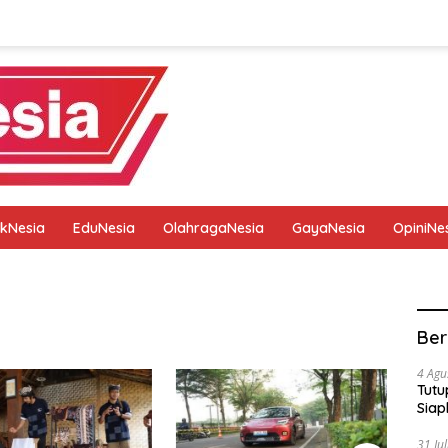
tikNesia
EduNesia
OlahragaNesia
GayaNesia
OpiniNe
tik
Pedoman Media Siber
Privacy Policy
Redaksi
Ber
4 Agu
Tutu
Siap
31 Ju