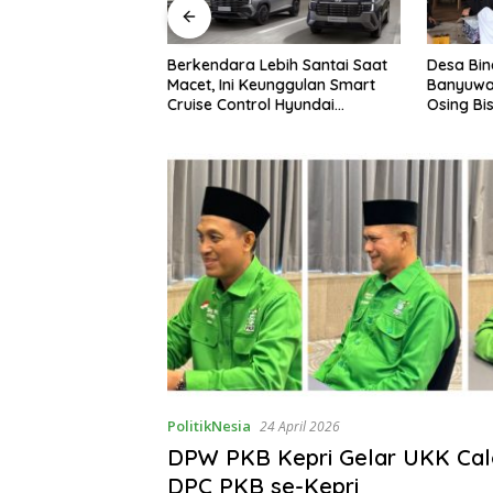
Lebih Santai Saat
Desa Binaan Astra di
GAC Cat
Keunggulan Smart
Banyuwangi Buktikan Budaya
di Indone
ol Hyundai
Osing Bisa Tingkatkan
Kontribu
Cartenz
Kesejahteraan Warga
PolitikNesia
24 April 2026
DPW PKB Kepri Gelar UKK Cal
DPC PKB se-Kepri