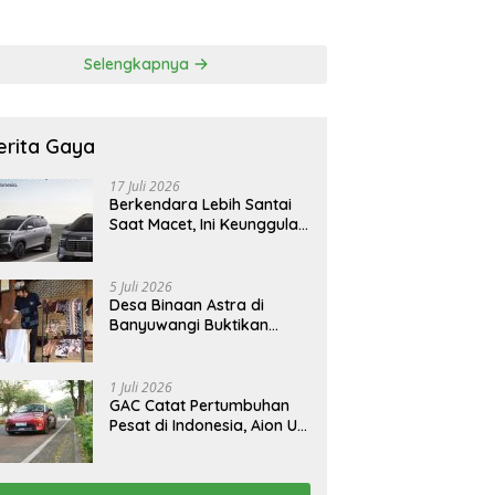
 Korban Tragedi
FCAW, Permudah SDM
li
Batam Dapat Kerja
Selengkapnya
erita Gaya
17 Juli 2026
Berkendara Lebih Santai
Saat Macet, Ini Keunggulan
Smart Cruise Control
Hyundai STARGAZER
Cartenz
5 Juli 2026
Desa Binaan Astra di
Banyuwangi Buktikan
Budaya Osing Bisa
Tingkatkan Kesejahteraan
Warga
1 Juli 2026
GAC Catat Pertumbuhan
Pesat di Indonesia, Aion UT
Jadi Kontributor Terbesar