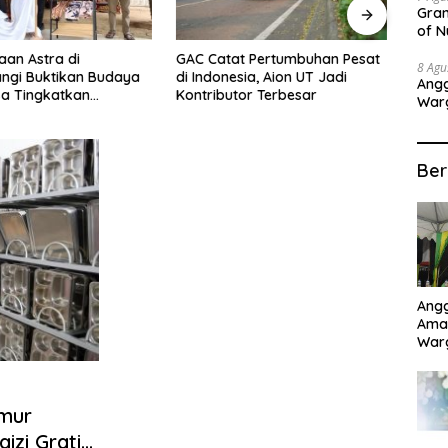
Gran
of N
Sepa
at Pertumbuhan Pesat
Setahun di Indonesia, Xpeng
Buka
8 Agu
sia, Aion UT Jadi
Hadirkan X9 Terbaru dan G6
Rama
Angg
tor Terbesar
AWD Berperforma Tinggi
Bata
Warg
Pela
Ber
Angg
Aman
War
dari
Pela
Kerj
imur
izi Gratis