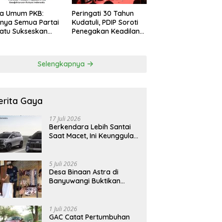
ua Umum PKB:
Peringati 30 Tahun
nya Semua Partai
Kudatuli, PDIP Soroti
atu Sukseskan
Penegakan Keadilan
bowonomics
bagi Korban Tragedi
t Revisi 108 UU
27 Juli
Selengkapnya
erita Gaya
17 Juli 2026
Berkendara Lebih Santai
Saat Macet, Ini Keunggulan
Smart Cruise Control
Hyundai STARGAZER
Cartenz
5 Juli 2026
Desa Binaan Astra di
Banyuwangi Buktikan
Budaya Osing Bisa
Tingkatkan Kesejahteraan
Warga
1 Juli 2026
GAC Catat Pertumbuhan