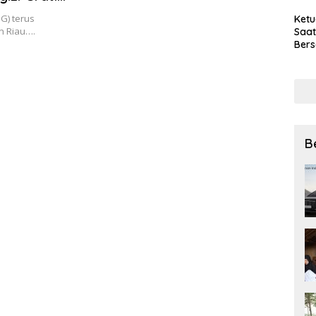
G) terus
Ket
n Riau….
Saat
Bers
Pra
Lewa
B