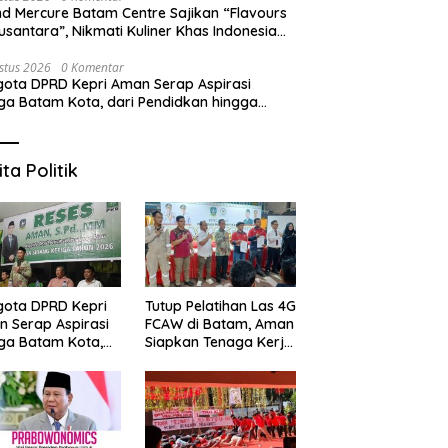
d Mercure Batam Centre Sajikan “Flavours
usantara”, Nikmati Kuliner Khas Indonesia
njang Agustus
 Puasa di Ruang Rasa
6 Prata Legendaris di Batam
S
stus 2026
0 Komentar
dan Grand Mercure
yang Wajib Dicoba,
2
ota DPRD Kepri Aman Serap Aspirasi
m Centre Berhadiah Emas
Kelezatannya Tak Terlupakan!
“
a Batam Kota, dari Pendidkan hingga
G
tihan Tenaga Kerja
ita Politik
ota DPRD Kepri
Tutup Pelatihan Las 4G
 Serap Aspirasi
FCAW di Batam, Aman
ga Batam Kota,
Siapkan Tenaga Kerja
 Pendidkan hingga
Lokal Kompeten
tihan Tenaga
a