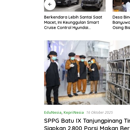
Lebih Santai Saat
Desa Binaan Astra di
GAC Cat
Keunggulan Smart
Banyuwangi Buktikan Budaya
di Indone
ol Hyundai
Osing Bisa Tingkatkan
Kontribu
Cartenz
Kesejahteraan Warga
EduNesia
,
KepriNesia
16 Oktober 2025
SPPG Batu IX Tanjungpinang T
Siapkan 2.800 Porsi Makan Berg