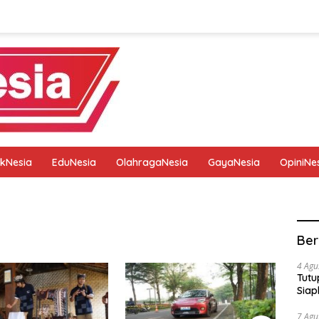
tikNesia
EduNesia
OlahragaNesia
GayaNesia
OpiniNe
tik
Pedoman Media Siber
Privacy Policy
Redaksi
Ber
4 Agu
Tutu
Siap
7 Agu