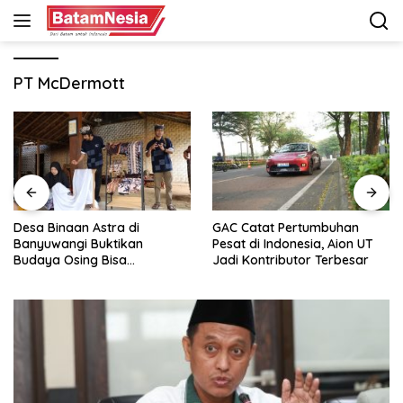
Langsung
ke
konten
PT McDermott
Desa Binaan Astra di
GAC Catat Pertumbuhan
Banyuwangi Buktikan
Pesat di Indonesia, Aion UT
Budaya Osing Bisa
Jadi Kontributor Terbesar
Tingkatkan Kesejahteraan
Warga