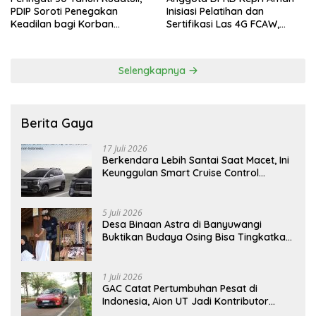
PDIP Soroti Penegakan
Inisiasi Pelatihan dan
Keadilan bagi Korban
Sertifikasi Las 4G FCAW,
Tragedi 27 Juli
Permudah SDM Batam Dapat
Kerja
Selengkapnya
Berita Gaya
17 Juli 2026
Berkendara Lebih Santai Saat Macet, Ini
Keunggulan Smart Cruise Control
Hyundai STARGAZER Cartenz
5 Juli 2026
Desa Binaan Astra di Banyuwangi
Buktikan Budaya Osing Bisa Tingkatkan
Kesejahteraan Warga
1 Juli 2026
GAC Catat Pertumbuhan Pesat di
Indonesia, Aion UT Jadi Kontributor
Terbesar