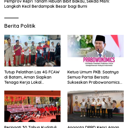
Pemprov Kepri Tanam Ribuan Bibit Bakau, Sekda Misni:
Langkah Kecil Berdampak Besar bagi Bumi
Berita Politik
Tutup Pelatihan Las 4G FCAW
Ketua Umum PKB: Saatnya
di Batam, Aman Siapkan
Semua Partai Bersatu
Tenaga Kerja Lokal
Sukseskan Prabowonomics
Kompeten
Lewat Revisi 108 UU
Peringati 30 Tahun Kudatuli,
Anggota DPRD Kepri Aman