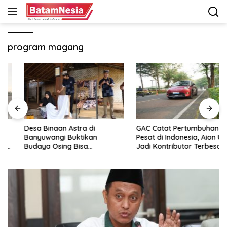
Langsung
ke
konten
program magang
Desa Binaan Astra di
GAC Catat Pertumbuhan
Banyuwangi Buktikan
Pesat di Indonesia, Aion UT
Budaya Osing Bisa
Jadi Kontributor Terbesar
Tingkatkan Kesejahteraan
Warga