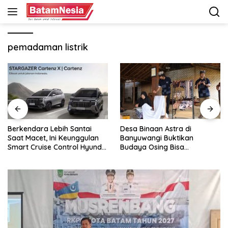
Langsung
ke
konten
pemadaman listrik
Desa Binaan Astra di
GAC Catat Pertumbuhan
Banyuwangi Buktikan
Pesat di Indonesia, Aion UT
Budaya Osing Bisa
Jadi Kontributor Terbesar
Tingkatkan Kesejahteraan
Warga