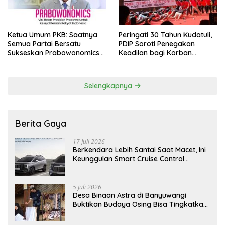
Ketua Umum PKB: Saatnya
Peringati 30 Tahun Kudatuli,
Semua Partai Bersatu
PDIP Soroti Penegakan
Sukseskan Prabowonomics
Keadilan bagi Korban
Lewat Revisi 108 UU
Tragedi 27 Juli
Selengkapnya
Berita Gaya
17 Juli 2026
Berkendara Lebih Santai Saat Macet, Ini
Keunggulan Smart Cruise Control
Hyundai STARGAZER Cartenz
5 Juli 2026
Desa Binaan Astra di Banyuwangi
Buktikan Budaya Osing Bisa Tingkatkan
Kesejahteraan Warga