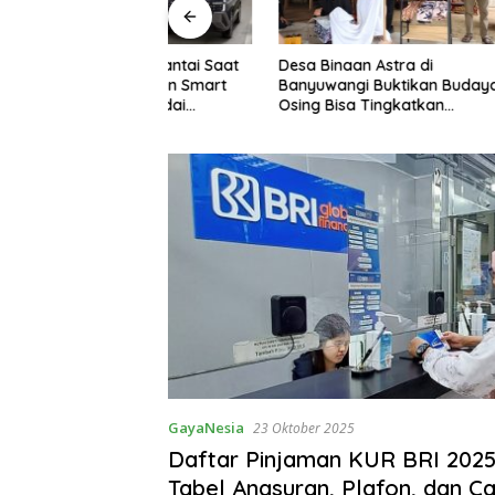
Lebih Santai Saat
Desa Binaan Astra di
GAC Cat
Keunggulan Smart
Banyuwangi Buktikan Budaya
di Indone
ol Hyundai
Osing Bisa Tingkatkan
Kontribu
Cartenz
Kesejahteraan Warga
GayaNesia
23 Oktober 2025
Daftar Pinjaman KUR BRI 2025
Tabel Angsuran, Plafon, dan C