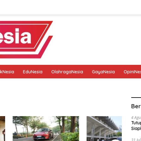
tikNesia
EduNesia
OlahragaNesia
GayaNesia
OpiniNe
tik
Pedoman Media Siber
Privacy Policy
Redaksi
Ber
4 Agu
Tutu
Siap
31 Ju