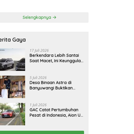
 Korban Tragedi
FCAW, Permudah SDM
li
Batam Dapat Kerja
Selengkapnya
erita Gaya
17 Juli 2026
Berkendara Lebih Santai
Saat Macet, Ini Keunggulan
Smart Cruise Control
Hyundai STARGAZER
Cartenz
5 Juli 2026
Desa Binaan Astra di
Banyuwangi Buktikan
Budaya Osing Bisa
Tingkatkan Kesejahteraan
Warga
1 Juli 2026
GAC Catat Pertumbuhan
Pesat di Indonesia, Aion UT
Jadi Kontributor Terbesar