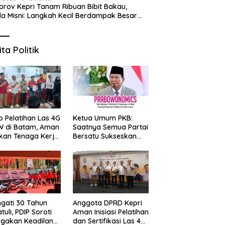
rov Kepri Tanam Ribuan Bibit Bakau,
a Misni: Langkah Kecil Berdampak Besar
 Bumi
 Puasa di Ruang Rasa
6 Prata Legendaris di Batam
S
dan Grand Mercure
yang Wajib Dicoba,
2
m Centre Berhadiah Emas
Kelezatannya Tak Terlupakan!
“
ita Politik
G
p Pelatihan Las 4G
Ketua Umum PKB:
W di Batam, Aman
Saatnya Semua Partai
kan Tenaga Kerja
Bersatu Sukseskan
al Kompeten
Prabowonomics
Lewat Revisi 108 UU
ngati 30 Tahun
Anggota DPRD Kepri
tuli, PDIP Soroti
Aman Inisiasi Pelatihan
gakan Keadilan
dan Sertifikasi Las 4G