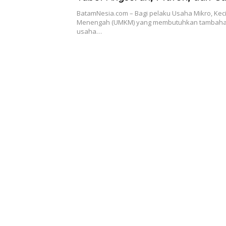
Mengajukan
BatamNesia.com – Bagi pelaku Usaha Mikro, Keci
Menengah (UMKM) yang membutuhkan tambaha
usaha…