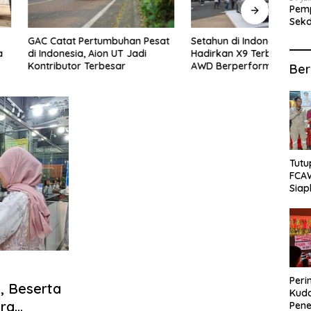
Pemp
Sekd
bagi
at Pertumbuhan Pesat
Setahun di Indonesia, Xpeng
Buka
sia, Aion UT Jadi
Hadirkan X9 Terbaru dan G6
Rama
tor Terbesar
AWD Berperforma Tinggi
Bata
Ber
Tutu
FCA
Siap
Lok
Peri
, Beserta
Kuda
ara
Pene