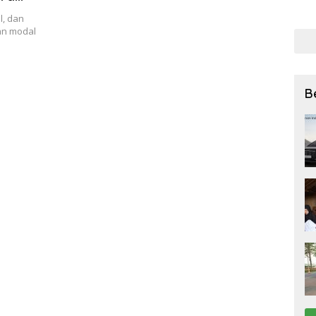
bagi
l, dan
27 Ju
n modal
B