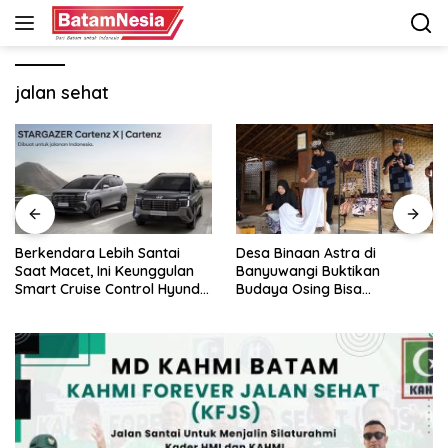
Langsung
ke
konten
jalan sehat
erkendara Lebih Santai
Desa Binaan Astra di
GA
aat Macet, Ini Keunggulan
Banyuwangi Buktikan
Pe
mart Cruise Control Hyundai
Budaya Osing Bisa
Ja
TARGAZER Cartenz
Tingkatkan Kesejahteraan
Warga