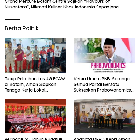
Grand Mercure Batam Centre Sajikan “Flavours of
Nusantara”, Nikmati Kuliner Khas Indonesia Sepanjang
Agustus
Berita Politik
Tutup Pelatihan Las 4G FCAW
Ketua Umum PKB: Saatnya
di Batam, Aman Siapkan
Semua Partai Bersatu
Tenaga Kerja Lokal
Sukseskan Prabowonomics
Kompeten
Lewat Revisi 108 UU
Peringati 30 Tahun Kudatuli,
Anggota DPRD Kepri Aman