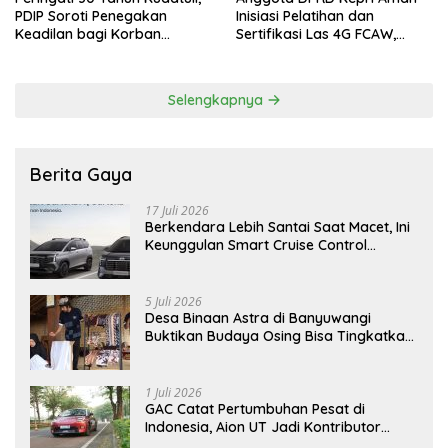
PDIP Soroti Penegakan
Inisiasi Pelatihan dan
Keadilan bagi Korban
Sertifikasi Las 4G FCAW,
Tragedi 27 Juli
Permudah SDM Batam Dapat
Kerja
Selengkapnya
Berita Gaya
17 Juli 2026
Berkendara Lebih Santai Saat Macet, Ini
Keunggulan Smart Cruise Control
Hyundai STARGAZER Cartenz
5 Juli 2026
Desa Binaan Astra di Banyuwangi
Buktikan Budaya Osing Bisa Tingkatkan
Kesejahteraan Warga
1 Juli 2026
GAC Catat Pertumbuhan Pesat di
Indonesia, Aion UT Jadi Kontributor
Terbesar