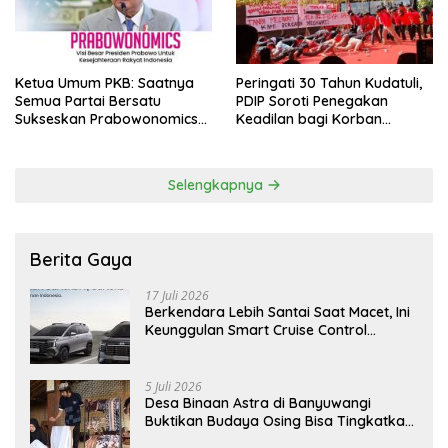
Ketua Umum PKB: Saatnya
Peringati 30 Tahun Kudatuli,
Semua Partai Bersatu
PDIP Soroti Penegakan
Sukseskan Prabowonomics
Keadilan bagi Korban
Lewat Revisi 108 UU
Tragedi 27 Juli
Selengkapnya
Berita Gaya
17 Juli 2026
Berkendara Lebih Santai Saat Macet, Ini
Keunggulan Smart Cruise Control
Hyundai STARGAZER Cartenz
5 Juli 2026
Desa Binaan Astra di Banyuwangi
Buktikan Budaya Osing Bisa Tingkatkan
Kesejahteraan Warga