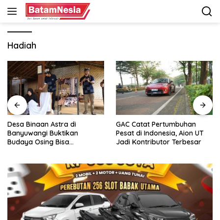
Langsung
ke
konten
Hadiah
Desa Binaan Astra di
GAC Catat Pertumbuhan
Banyuwangi Buktikan
Pesat di Indonesia, Aion UT
Budaya Osing Bisa
Jadi Kontributor Terbesar
Tingkatkan Kesejahteraan
Warga