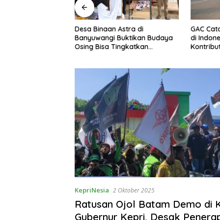
Lebih Santai Saat
Desa Binaan Astra di
GAC Cat
Keunggulan Smart
Banyuwangi Buktikan Budaya
di Indone
ol Hyundai
Osing Bisa Tingkatkan
Kontribu
Cartenz
Kesejahteraan Warga
KepriNesia
2 Oktober 2025
Ratusan Ojol Batam Demo di 
Gubernur Kepri, Desak Penera