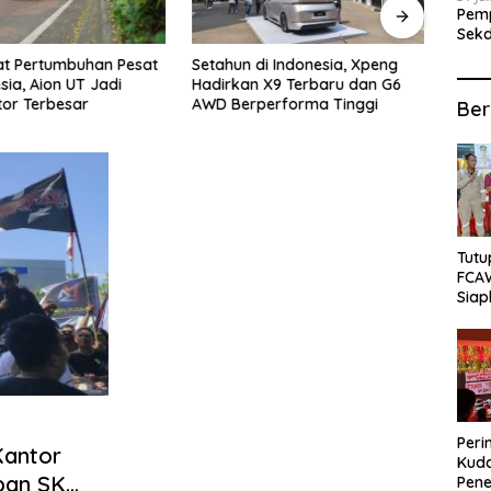
Pemp
Sekd
bagi
at Pertumbuhan Pesat
Setahun di Indonesia, Xpeng
Buka
sia, Aion UT Jadi
Hadirkan X9 Terbaru dan G6
Rama
tor Terbesar
AWD Berperforma Tinggi
Bata
Ber
Tutu
FCA
Siap
Lok
Peri
Kantor
Kuda
pan SK
Pene