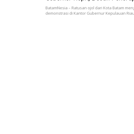
Tarif Dasar
BatamNesia – Ratusan ojol dari Kota Batam meng
demonstrasi di Kantor Gubernur Kepulauan Ria