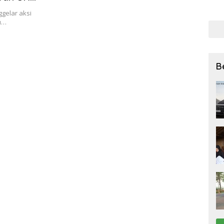
bagi
gelar aksi
27 Ju
u…
B