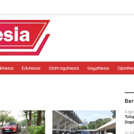
tikNesia
EduNesia
OlahragaNesia
GayaNesia
OpiniNe
tik
Pedoman Media Siber
Privacy Policy
Redaksi
Ber
4 Agu
Tutu
Siap
31 Ju