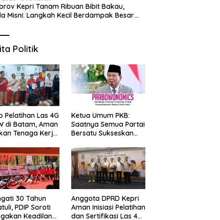
rov Kepri Tanam Ribuan Bibit Bakau,
a Misni: Langkah Kecil Berdampak Besar
 Bumi
 Puasa di Ruang Rasa
6 Prata Legendaris di Batam
S
dan Grand Mercure
yang Wajib Dicoba,
2
m Centre Berhadiah Emas
Kelezatannya Tak Terlupakan!
“
ita Politik
G
p Pelatihan Las 4G
Ketua Umum PKB:
W di Batam, Aman
Saatnya Semua Partai
kan Tenaga Kerja
Bersatu Sukseskan
al Kompeten
Prabowonomics
Lewat Revisi 108 UU
ngati 30 Tahun
Anggota DPRD Kepri
tuli, PDIP Soroti
Aman Inisiasi Pelatihan
gakan Keadilan
dan Sertifikasi Las 4G