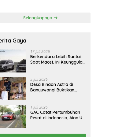
 Korban Tragedi
FCAW, Permudah SDM
li
Batam Dapat Kerja
Selengkapnya
erita Gaya
17 Juli 2026
Berkendara Lebih Santai
Saat Macet, Ini Keunggulan
Smart Cruise Control
Hyundai STARGAZER
Cartenz
5 Juli 2026
Desa Binaan Astra di
Banyuwangi Buktikan
Budaya Osing Bisa
Tingkatkan Kesejahteraan
Warga
1 Juli 2026
GAC Catat Pertumbuhan
Pesat di Indonesia, Aion UT
Jadi Kontributor Terbesar