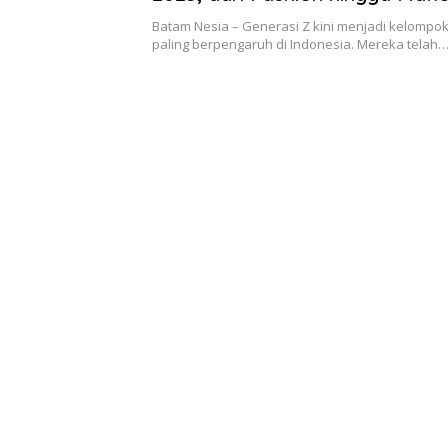
Multifungsi
Batam Nesia – Generasi Z kini menjadi kelomp
paling berpengaruh di Indonesia. Mereka telah