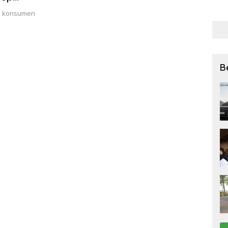
bagi
ok konsumen
27 Ju
…
B