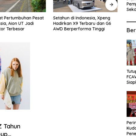
Pemp
Sekd
bagi
at Pertumbuhan Pesat
Setahun di Indonesia, Xpeng
Buka
sia, Aion UT Jadi
Hadirkan X9 Terbaru dan G6
Rama
tor Terbesar
AWD Berperforma Tinggi
Bata
Ber
Tutu
FCA
Siap
Lok
Peri
Z Tahun
Kuda
eup
Pene