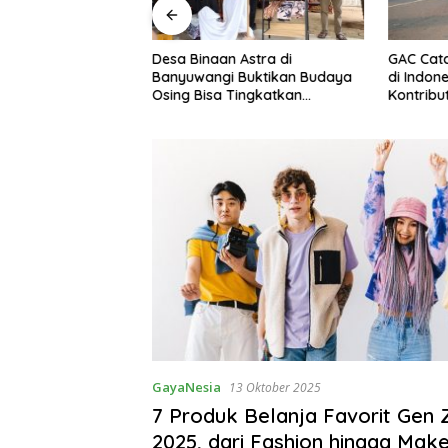
Lebih Santai Saat
Desa Binaan Astra di
GAC Cat
Keunggulan Smart
Banyuwangi Buktikan Budaya
di Indone
ol Hyundai
Osing Bisa Tingkatkan
Kontribu
Cartenz
Kesejahteraan Warga
GayaNesia
13 Oktober 2025
7 Produk Belanja Favorit Gen 
2025, dari Fashion hingga Mak