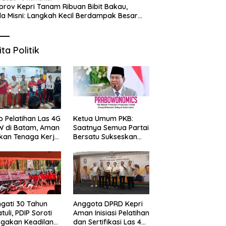
rov Kepri Tanam Ribuan Bibit Bakau,
a Misni: Langkah Kecil Berdampak Besar
 Bumi
 Puasa di Ruang Rasa
6 Prata Legendaris di Batam
S
dan Grand Mercure
yang Wajib Dicoba,
2
m Centre Berhadiah Emas
Kelezatannya Tak Terlupakan!
“
ita Politik
G
p Pelatihan Las 4G
Ketua Umum PKB:
W di Batam, Aman
Saatnya Semua Partai
kan Tenaga Kerja
Bersatu Sukseskan
al Kompeten
Prabowonomics
Lewat Revisi 108 UU
ngati 30 Tahun
Anggota DPRD Kepri
tuli, PDIP Soroti
Aman Inisiasi Pelatihan
gakan Keadilan
dan Sertifikasi Las 4G