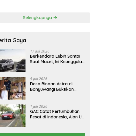
 Korban Tragedi
FCAW, Permudah SDM
li
Batam Dapat Kerja
Selengkapnya
erita Gaya
17 Juli 2026
Berkendara Lebih Santai
Saat Macet, Ini Keunggulan
Smart Cruise Control
Hyundai STARGAZER
Cartenz
5 Juli 2026
Desa Binaan Astra di
Banyuwangi Buktikan
Budaya Osing Bisa
Tingkatkan Kesejahteraan
Warga
1 Juli 2026
GAC Catat Pertumbuhan
Pesat di Indonesia, Aion UT
Jadi Kontributor Terbesar