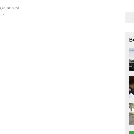
bagi
gelar aksi
27 Ju
u…
B