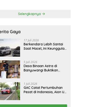
 Korban Tragedi
FCAW, Permudah SDM
li
Batam Dapat Kerja
Selengkapnya
erita Gaya
17 Juli 2026
Berkendara Lebih Santai
Saat Macet, Ini Keunggulan
Smart Cruise Control
Hyundai STARGAZER
Cartenz
5 Juli 2026
Desa Binaan Astra di
Banyuwangi Buktikan
Budaya Osing Bisa
Tingkatkan Kesejahteraan
Warga
1 Juli 2026
GAC Catat Pertumbuhan
Pesat di Indonesia, Aion UT
Jadi Kontributor Terbesar