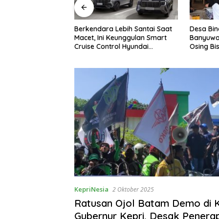
Lebih Santai Saat
Desa Binaan Astra di
GAC Cat
Keunggulan Smart
Banyuwangi Buktikan Budaya
di Indon
rol Hyundai
Osing Bisa Tingkatkan
Kontrib
Cartenz
Kesejahteraan Warga
KepriNesia
2 Oktober 2025
Ratusan Ojol Batam Demo di 
Gubernur Kepri, Desak Penera