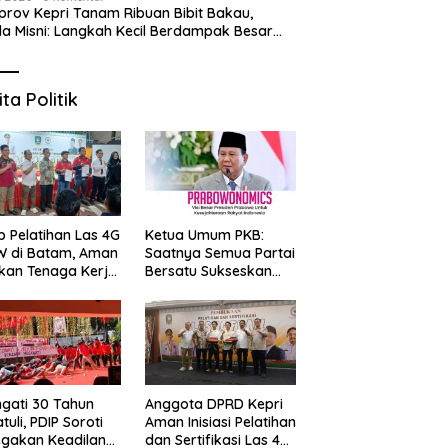
rov Kepri Tanam Ribuan Bibit Bakau,
a Misni: Langkah Kecil Berdampak Besar
 Bumi
 Puasa di Ruang Rasa
6 Prata Legendaris di Batam
S
dan Grand Mercure
yang Wajib Dicoba,
2
m Centre Berhadiah Emas
Kelezatannya Tak Terlupakan!
“
ita Politik
G
p Pelatihan Las 4G
Ketua Umum PKB:
W di Batam, Aman
Saatnya Semua Partai
kan Tenaga Kerja
Bersatu Sukseskan
al Kompeten
Prabowonomics
Lewat Revisi 108 UU
ngati 30 Tahun
Anggota DPRD Kepri
tuli, PDIP Soroti
Aman Inisiasi Pelatihan
gakan Keadilan
dan Sertifikasi Las 4G