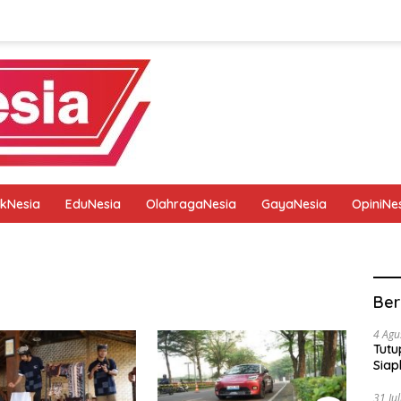
tikNesia
EduNesia
OlahragaNesia
GayaNesia
OpiniNe
tik
Pedoman Media Siber
Privacy Policy
Redaksi
Ber
4 Agu
Tutu
Siap
31 Ju