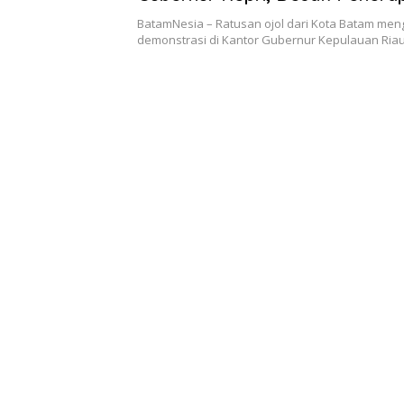
Tarif Dasar
BatamNesia – Ratusan ojol dari Kota Batam meng
demonstrasi di Kantor Gubernur Kepulauan Ria