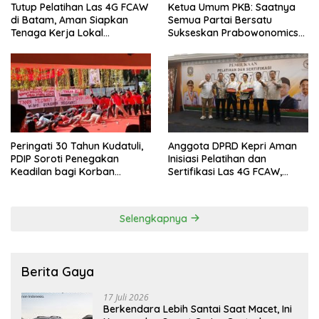
Tutup Pelatihan Las 4G FCAW
Ketua Umum PKB: Saatnya
di Batam, Aman Siapkan
Semua Partai Bersatu
Tenaga Kerja Lokal
Sukseskan Prabowonomics
Kompeten
Lewat Revisi 108 UU
Peringati 30 Tahun Kudatuli,
Anggota DPRD Kepri Aman
PDIP Soroti Penegakan
Inisiasi Pelatihan dan
Keadilan bagi Korban
Sertifikasi Las 4G FCAW,
Tragedi 27 Juli
Permudah SDM Batam Dapat
Kerja
Selengkapnya
Berita Gaya
17 Juli 2026
Berkendara Lebih Santai Saat Macet, Ini