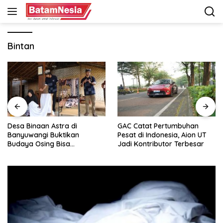
Langsung
ke
konten
Bintan
Desa Binaan Astra di
GAC Catat Pertumbuhan
Banyuwangi Buktikan
Pesat di Indonesia, Aion UT
Budaya Osing Bisa
Jadi Kontributor Terbesar
Tingkatkan Kesejahteraan
Warga