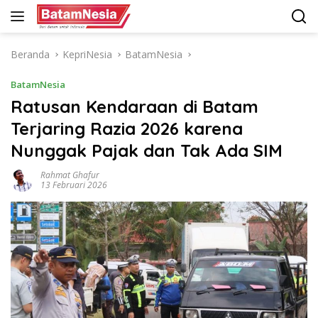
Langsung
ke
konten
Beranda
KepriNesia
BatamNesia
BatamNesia
Ratusan Kendaraan di Batam
Terjaring Razia 2026 karena
Nunggak Pajak dan Tak Ada SIM
Rahmat Ghafur
13 Februari 2026