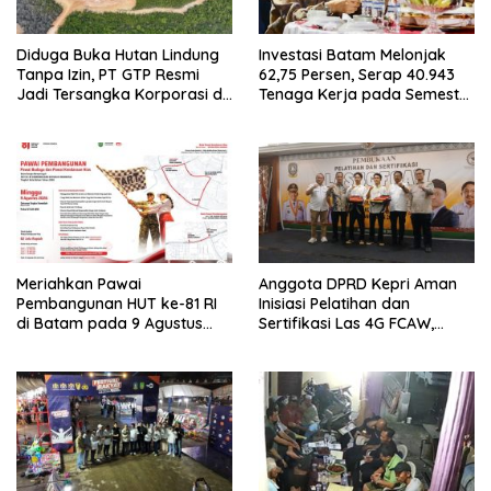
Diduga Buka Hutan Lindung
Investasi Batam Melonjak
Tanpa Izin, PT GTP Resmi
62,75 Persen, Serap 40.943
Jadi Tersangka Korporasi di
Tenaga Kerja pada Semester
Batam
I 2026
Meriahkan Pawai
Anggota DPRD Kepri Aman
Pembangunan HUT ke-81 RI
Inisiasi Pelatihan dan
di Batam pada 9 Agustus
Sertifikasi Las 4G FCAW,
2026
Permudah SDM Batam Dapat
Kerja