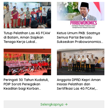
Tutup Pelatihan Las 4G FCAW
Ketua Umum PKB: Saatnya
di Batam, Aman Siapkan
Semua Partai Bersatu
Tenaga Kerja Lokal
Sukseskan Prabowonomics
Kompeten
Lewat Revisi 108 UU
Peringati 30 Tahun Kudatuli,
Anggota DPRD Kepri Aman
PDIP Soroti Penegakan
Inisiasi Pelatihan dan
Keadilan bagi Korban
Sertifikasi Las 4G FCAW,
Tragedi 27 Juli
Permudah SDM Batam Dapat
Kerja
Selengkapnya