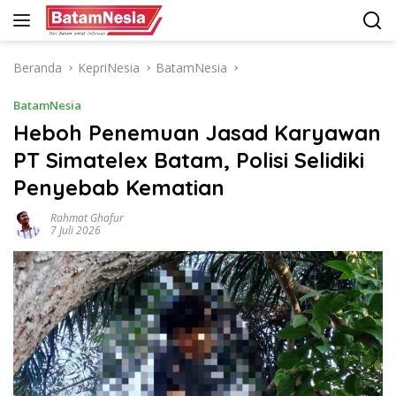
Langsung
ke
konten
Beranda
KepriNesia
BatamNesia
BatamNesia
Heboh Penemuan Jasad Karyawan
PT Simatelex Batam, Polisi Selidiki
Penyebab Kematian
Rahmat Ghafur
7 Juli 2026