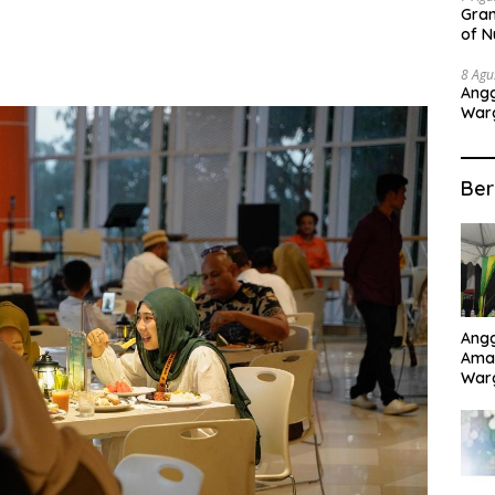
Gran
of N
Sepa
8 Agu
Angg
Warg
Pela
Ber
Angg
Aman
War
dari
Pela
Kerj