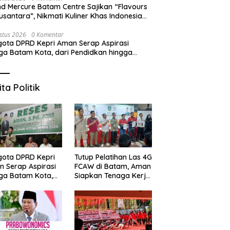
d Mercure Batam Centre Sajikan “Flavours
usantara”, Nikmati Kuliner Khas Indonesia
njang Agustus
stus 2026
0 Komentar
ota DPRD Kepri Aman Serap Aspirasi
a Batam Kota, dari Pendidkan hingga
tihan Tenaga Kerja
ita Politik
ota DPRD Kepri
Tutup Pelatihan Las 4G
 Serap Aspirasi
FCAW di Batam, Aman
ga Batam Kota,
Siapkan Tenaga Kerja
 Pendidkan hingga
Lokal Kompeten
tihan Tenaga
a