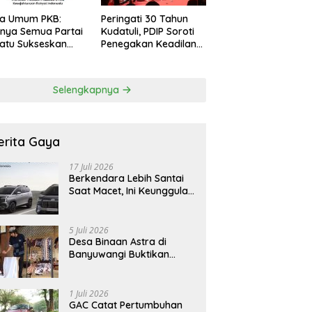
ua Umum PKB:
Peringati 30 Tahun
nya Semua Partai
Kudatuli, PDIP Soroti
atu Sukseskan
Penegakan Keadilan
bowonomics
bagi Korban Tragedi
t Revisi 108 UU
27 Juli
Selengkapnya
erita Gaya
17 Juli 2026
Berkendara Lebih Santai
Saat Macet, Ini Keunggulan
Smart Cruise Control
Hyundai STARGAZER
Cartenz
5 Juli 2026
Desa Binaan Astra di
Banyuwangi Buktikan
Budaya Osing Bisa
Tingkatkan Kesejahteraan
Warga
1 Juli 2026
GAC Catat Pertumbuhan