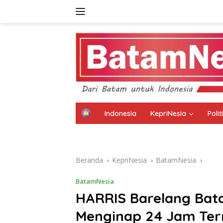
Langsung
ke
konten
H
Indonesia
KepriNesia
Poli
o
m
Disclaimer
Kebijakan Privasi
Kode E
e
Beranda
KepriNesia
BatamNesia
BatamNesia
HARRIS Barelang Bat
Menginap 24 Jam Ter