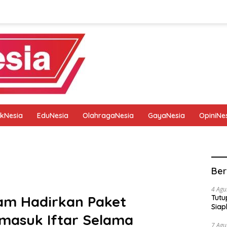
tikNesia
EduNesia
OlahragaNesia
GayaNesia
OpiniNe
tik
Pedoman Media Siber
Privacy Policy
Redaksi
Ber
4 Agu
am Hadirkan Paket
Tutu
Siap
masuk Iftar Selama
7 Agu