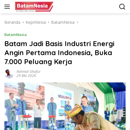
Langsung
ke
konten
Beranda
KepriNesia
BatamNesia
BatamNesia
Batam Jadi Basis Industri Energi
Angin Pertama Indonesia, Buka
7.000 Peluang Kerja
Rahmat Ghafur
29 Mei 2026