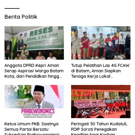
Berita Politik
Anggota DPRD Kepri Aman
Tutup Pelatihan Las 4G FCAW
Serap Aspirasi Warga Batam
di Batam, Aman Siapkan
Kota, dari Pendidkan hingga
Tenaga Kerja Lokal
Pelatihan Tenaga Kerja
Kompeten
Ketua Umum PKB: Saatnya
Peringati 30 Tahun Kudatuli,
Semua Partai Bersatu
PDIP Soroti Penegakan
Sukseskan Prabowonomics
Keadilan bagi Korban