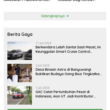
Lewat Revisi 108 UU
Tragedi 27 Juli
Selengkapnya
Berita Gaya
17 Juli 2026
Berkendara Lebih Santai Saat Macet, Ini
Keunggulan Smart Cruise Control
Hyundai STARGAZER Cartenz
5 Juli 2026
Desa Binaan Astra di Banyuwangi
Buktikan Budaya Osing Bisa Tingkatkan
Kesejahteraan Warga
1 Juli 2026
GAC Catat Pertumbuhan Pesat di
Indonesia, Aion UT Jadi Kontributor
Terbesar