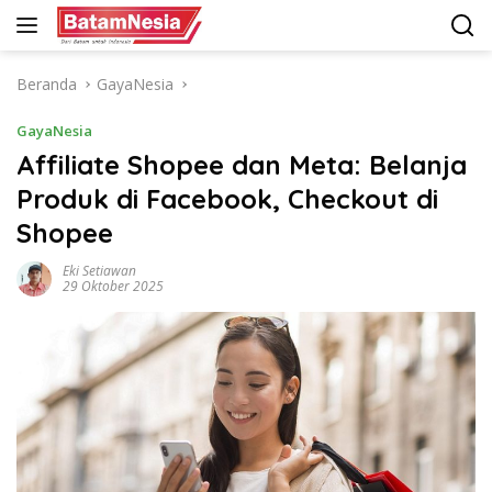
Langsung
ke
konten
Beranda
GayaNesia
GayaNesia
Affiliate Shopee dan Meta: Belanja
Produk di Facebook, Checkout di
Shopee
Eki Setiawan
29 Oktober 2025