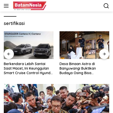
Langsung
ke
konten
sertifikasi
Desa Binaan Astra di
GAC Catat Pertumbuhan
Banyuwangi Buktikan
Pesat di Indonesia, Aion UT
Budaya Osing Bisa
Jadi Kontributor Terbesar
Tingkatkan Kesejahteraan
Warga