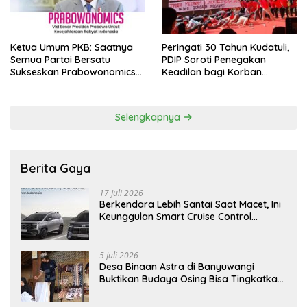
Ketua Umum PKB: Saatnya
Peringati 30 Tahun Kudatuli,
Semua Partai Bersatu
PDIP Soroti Penegakan
Sukseskan Prabowonomics
Keadilan bagi Korban
Lewat Revisi 108 UU
Tragedi 27 Juli
Selengkapnya
Berita Gaya
17 Juli 2026
Berkendara Lebih Santai Saat Macet, Ini
Keunggulan Smart Cruise Control
Hyundai STARGAZER Cartenz
5 Juli 2026
Desa Binaan Astra di Banyuwangi
Buktikan Budaya Osing Bisa Tingkatkan
Kesejahteraan Warga