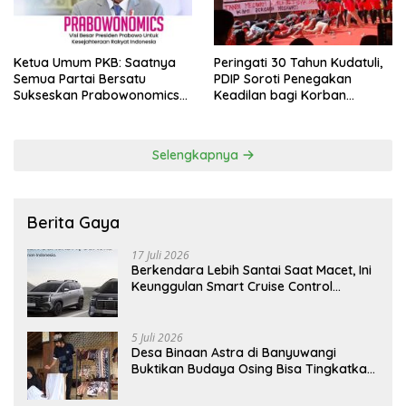
Ketua Umum PKB: Saatnya
Peringati 30 Tahun Kudatuli,
Semua Partai Bersatu
PDIP Soroti Penegakan
Sukseskan Prabowonomics
Keadilan bagi Korban
Lewat Revisi 108 UU
Tragedi 27 Juli
Selengkapnya
Berita Gaya
17 Juli 2026
Berkendara Lebih Santai Saat Macet, Ini
Keunggulan Smart Cruise Control
Hyundai STARGAZER Cartenz
5 Juli 2026
Desa Binaan Astra di Banyuwangi
Buktikan Budaya Osing Bisa Tingkatkan
Kesejahteraan Warga