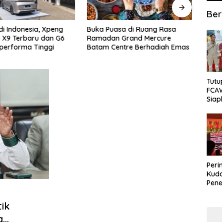
Ber
sa di Ruang Rasa
6 Prata Legendaris di Batam
Samb
 Grand Mercure
yang Wajib Dicoba,
2026
entre Berhadiah Emas
Kelezatannya Tak Terlupakan!
“Viva
Gran
Tutu
FCA
Siap
Lok
Peri
Kuda
Pene
bagi
27 Ju
ik
a