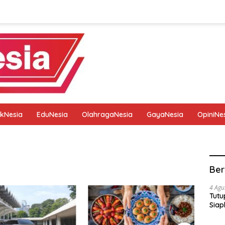
tikNesia
EduNesia
OlahragaNesia
GayaNesia
OpiniNe
tik
Pedoman Media Siber
Privacy Policy
Redaksi
Ber
4 Agu
Tutu
Siap