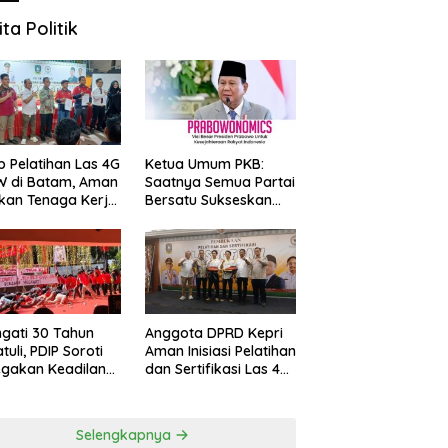
ita Politik
ut Malam Tahun Baru
Inspirasi dari Rina Safitri,
B
 Penuh Warna dalam
Pengusaha Batam yang Raih
M
 La Vida Countdown” di
Penghargaan The Great
C
d Mercure Batam Centre
Champions of Asia
S
p Pelatihan Las 4G
Ketua Umum PKB:
W di Batam, Aman
Saatnya Semua Partai
kan Tenaga Kerja
Bersatu Sukseskan
al Kompeten
Prabowonomics
Lewat Revisi 108 UU
ngati 30 Tahun
Anggota DPRD Kepri
tuli, PDIP Soroti
Aman Inisiasi Pelatihan
gakan Keadilan
dan Sertifikasi Las 4G
 Korban Tragedi
FCAW, Permudah SDM
li
Batam Dapat Kerja
Selengkapnya