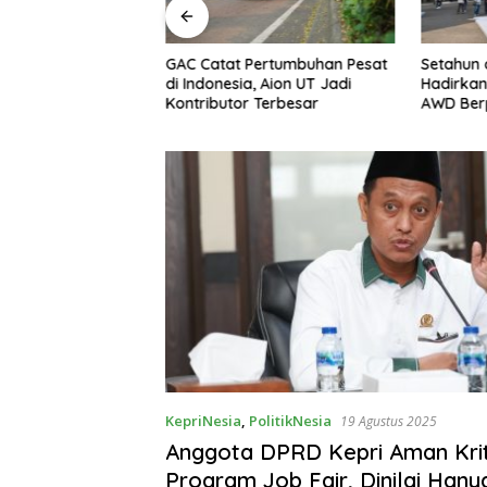
ertumbuhan Pesat
Setahun di Indonesia, Xpeng
Buka Pua
, Aion UT Jadi
Hadirkan X9 Terbaru dan G6
Ramadan
 Terbesar
AWD Berperforma Tinggi
Batam C
KepriNesia
,
PolitikNesia
19 Agustus 2025
Anggota DPRD Kepri Aman Krit
Program Job Fair, Dinilai Hany