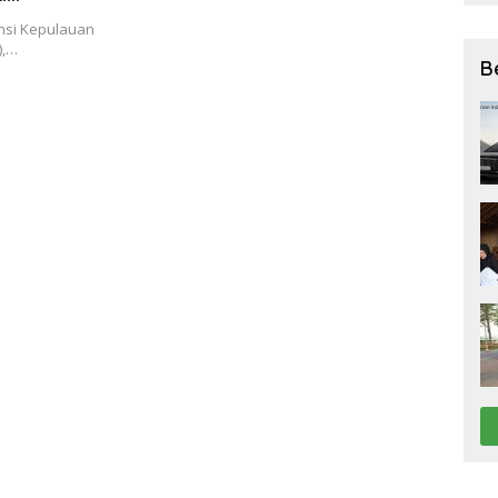
nsi Kepulauan
),…
B