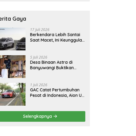
erita Gaya
17 Juli 2026
Berkendara Lebih Santai
Saat Macet, Ini Keunggulan
Smart Cruise Control
Hyundai STARGAZER
Cartenz
5 Juli 2026
Desa Binaan Astra di
Banyuwangi Buktikan
Budaya Osing Bisa
Tingkatkan Kesejahteraan
Warga
1 Juli 2026
GAC Catat Pertumbuhan
Pesat di Indonesia, Aion UT
Jadi Kontributor Terbesar
Selengkapnya