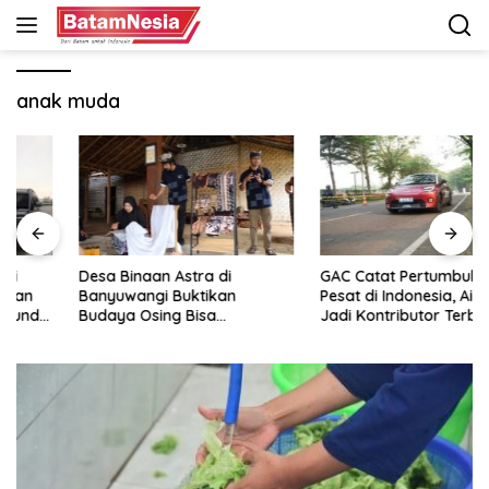
Langsung
ke
konten
anak muda
Desa Binaan Astra di
GAC Catat Pertumbuhan
Banyuwangi Buktikan
Pesat di Indonesia, Aion UT
Budaya Osing Bisa
Jadi Kontributor Terbesar
Tingkatkan Kesejahteraan
Warga