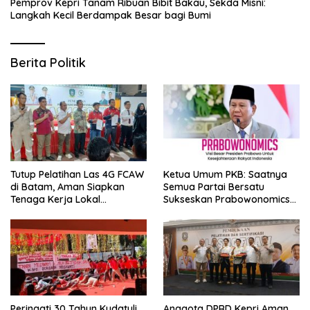
Pemprov Kepri Tanam Ribuan Bibit Bakau, Sekda Misni:
Langkah Kecil Berdampak Besar bagi Bumi
Berita Politik
Tutup Pelatihan Las 4G FCAW
Ketua Umum PKB: Saatnya
di Batam, Aman Siapkan
Semua Partai Bersatu
Tenaga Kerja Lokal
Sukseskan Prabowonomics
Kompeten
Lewat Revisi 108 UU
Peringati 30 Tahun Kudatuli,
Anggota DPRD Kepri Aman