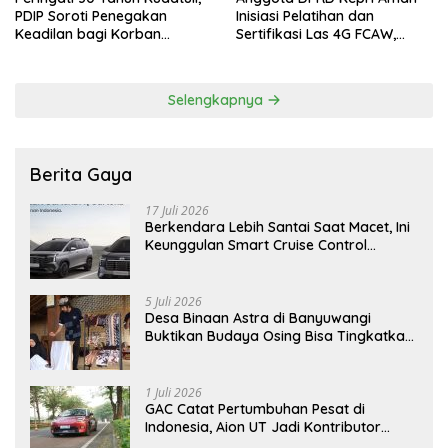
PDIP Soroti Penegakan
Inisiasi Pelatihan dan
Keadilan bagi Korban
Sertifikasi Las 4G FCAW,
Tragedi 27 Juli
Permudah SDM Batam Dapat
Kerja
Selengkapnya
Berita Gaya
17 Juli 2026
Berkendara Lebih Santai Saat Macet, Ini
Keunggulan Smart Cruise Control
Hyundai STARGAZER Cartenz
5 Juli 2026
Desa Binaan Astra di Banyuwangi
Buktikan Budaya Osing Bisa Tingkatkan
Kesejahteraan Warga
1 Juli 2026
GAC Catat Pertumbuhan Pesat di
Indonesia, Aion UT Jadi Kontributor
Terbesar