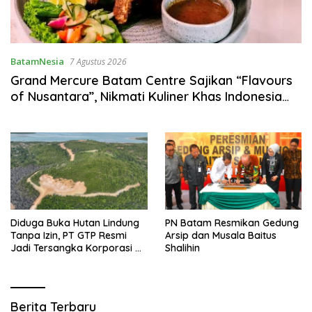
BatamNesia
7 Agustus 2026
Grand Mercure Batam Centre Sajikan “Flavours
of Nusantara”, Nikmati Kuliner Khas Indonesia
Sepanjang Agustus
Diduga Buka Hutan Lindung
PN Batam Resmikan Gedung
Tanpa Izin, PT GTP Resmi
Arsip dan Musala Baitus
Jadi Tersangka Korporasi di
Shalihin
Batam
BatamNesia.com
Berita Terbaru