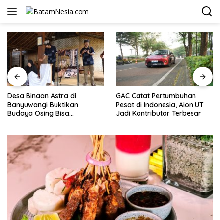
Langsung
ke
konten
Desa Binaan Astra di
GAC Catat Pertumbuhan
Banyuwangi Buktikan
Pesat di Indonesia, Aion UT
Budaya Osing Bisa
Jadi Kontributor Terbesar
Tingkatkan Kesejahteraan
Warga